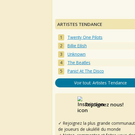
ARTISTES TENDANCE
Twenty One Pilots
Billie Eilish
Unknown
The Beatles
Panic! At The Disco
Voir tout: Artistes Tendance
Rejoignez nous!
✓ Rejoignez la plus grande communaut
de joueurs de ukulélé du monde