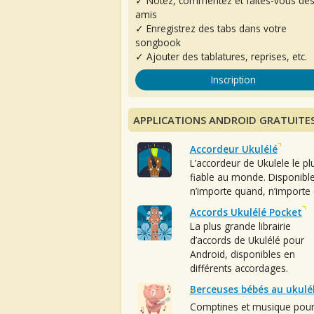
✓ Notez, commentez et faites-vous de
amis
✓ Enregistrez des tabs dans votre
songbook
✓ Ajouter des tablatures, reprises, etc.
Inscription
APPLICATIONS ANDROID GRATUITE
Accordeur Ukulélé
L’accordeur de Ukulele le pl
fiable au monde. Disponibl
n’importe quand, n’importe 
Accords Ukulélé Pocket
La plus grande librairie
d’accords de Ukulélé pour
Android, disponibles en
différents accordages.
Berceuses bébés au ukulé
Comptines et musique pou