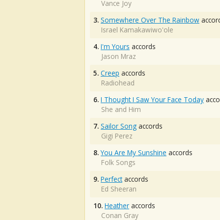
Vance Joy
3.
Somewhere Over The Rainbow
accor
Israel Kamakawiwo'ole
4.
I'm Yours
accords
Jason Mraz
5.
Creep
accords
Radiohead
6.
I Thought I Saw Your Face Today
acco
She and Him
7.
Sailor Song
accords
Gigi Perez
8.
You Are My Sunshine
accords
Folk Songs
9.
Perfect
accords
Ed Sheeran
10.
Heather
accords
Conan Gray