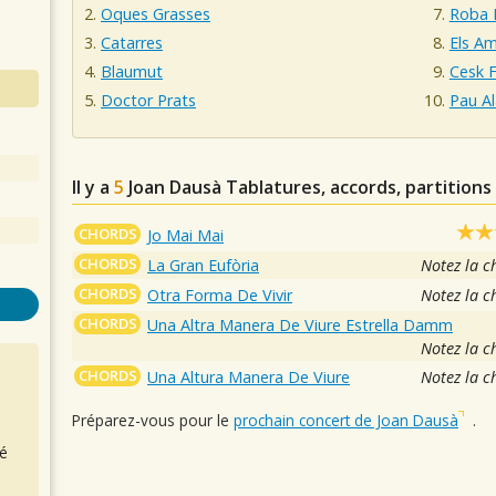
Oques Grasses
Roba 
Catarres
Els Am
Blaumut
Cesk F
Doctor Prats
Pau A
Il y a
5
Joan Dausà
Tablatures, accords, partitions
CHORDS
Jo Mai Mai
CHORDS
La Gran Eufòria
Notez la c
CHORDS
Otra Forma De Vivir
Notez la c
CHORDS
Una Altra Manera De Viure Estrella Damm
Notez la c
CHORDS
Una Altura Manera De Viure
Notez la c
Préparez-vous pour le
prochain concert de Joan Dausà
.
é