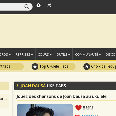
ORDS +
REPRISES +
COURS +
OUTILS +
COMMUNAUTÉ +
DISCO
t tabs
Top Ukulélé Tabs
Choix de l'équi
JOAN DAUSÀ
UKE TABS
Jouez des chansons de Joan Dausà au ukulélé
ords
8
fans
(
Espagne
)