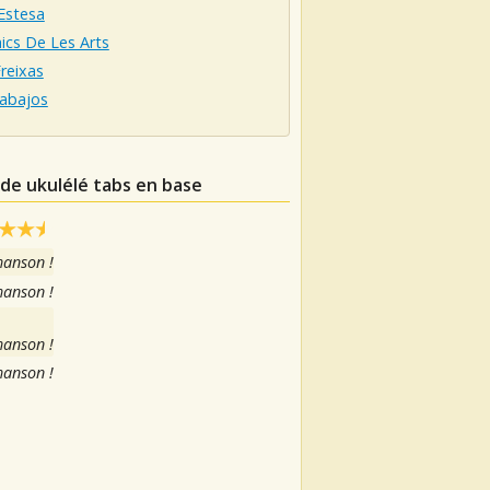
Estesa
ics De Les Arts
reixas
labajos
 de ukulélé tabs en base
hanson !
hanson !
hanson !
hanson !