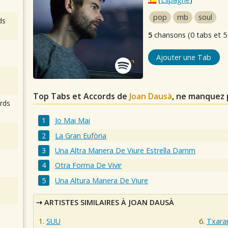
pop
rnb
soul
ds
5
chansons (0 tabs et 5
Ajouter une Tab
Top Tabs et Accords de
Joan Dausà
, ne manquez 
rds
Jo Mai Mai
La Gran Eufòria
Una Altra Manera De Viure Estrella Damm
Otra Forma De Vivir
Una Altura Manera De Viure
ARTISTES SIMILAIRES À JOAN DAUSÀ
SUU
Txara