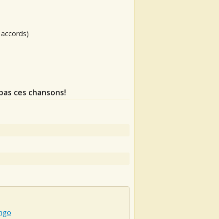
 accords)
pas ces chansons!
ngo