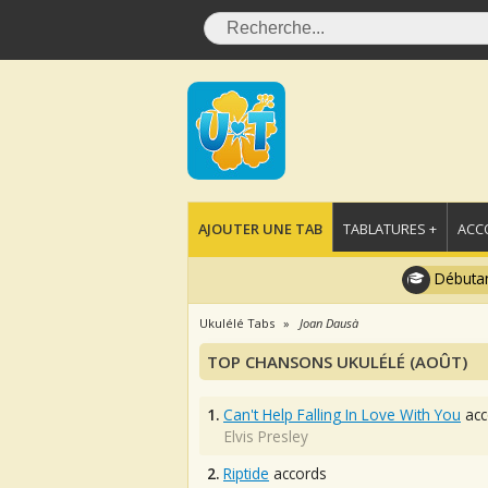
AJOUTER UNE TAB
TABLATURES +
ACC
Débutan
Ukulélé Tabs
Joan Dausà
TOP CHANSONS UKULÉLÉ (AOÛT)
1.
Can't Help Falling In Love With You
acc
Elvis Presley
2.
Riptide
accords