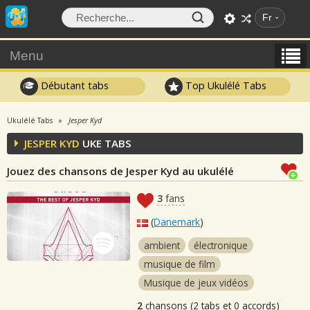
Fr
Menu
Débutant tabs
Top Ukulélé Tabs
Ukulélé Tabs
Jesper Kyd
JESPER KYD
UKE TABS
Jouez des chansons de Jesper Kyd au ukulélé
3
fans
(
Danemark
)
ambient
électronique
musique de film
Musique de jeux vidéos
2
chansons (2 tabs et 0 accords)