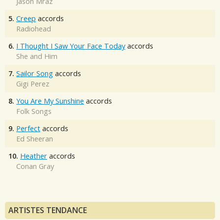
Jason Mraz
5.
Creep
accords
Radiohead
6.
I Thought I Saw Your Face Today
accords
She and Him
7.
Sailor Song
accords
Gigi Perez
8.
You Are My Sunshine
accords
Folk Songs
9.
Perfect
accords
Ed Sheeran
10.
Heather
accords
Conan Gray
ARTISTES TENDANCE