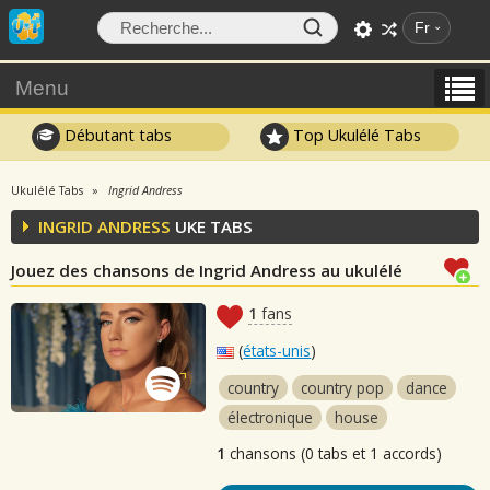
Fr
Menu
Débutant tabs
Top Ukulélé Tabs
Ukulélé Tabs
Ingrid Andress
INGRID ANDRESS
UKE TABS
Jouez des chansons de Ingrid Andress au ukulélé
1
fans
(
états-unis
)
country
country pop
dance
électronique
house
1
chansons (0 tabs et 1 accords)