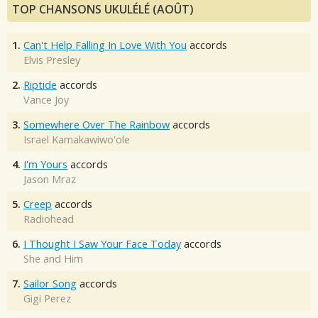
TOP CHANSONS UKULÉLÉ (AOÛT)
1.
Can't Help Falling In Love With You
accords
Elvis Presley
2.
Riptide
accords
Vance Joy
3.
Somewhere Over The Rainbow
accords
Israel Kamakawiwo'ole
4.
I'm Yours
accords
Jason Mraz
5.
Creep
accords
Radiohead
6.
I Thought I Saw Your Face Today
accords
She and Him
7.
Sailor Song
accords
Gigi Perez