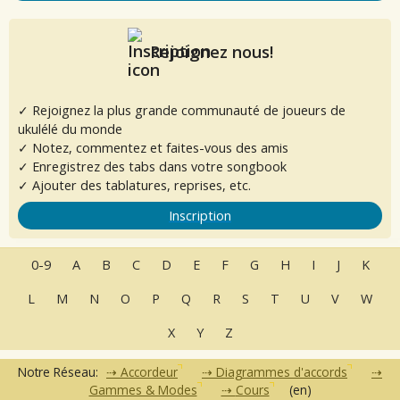
Rejoignez nous!
✓ Rejoignez la plus grande communauté de joueurs de
ukulélé du monde
✓ Notez, commentez et faites-vous des amis
✓ Enregistrez des tabs dans votre songbook
✓ Ajouter des tablatures, reprises, etc.
Inscription
0-9
A
B
C
D
E
F
G
H
I
J
K
L
M
N
O
P
Q
R
S
T
U
V
W
X
Y
Z
Notre Réseau:
Accordeur
Diagrammes d'accords
Gammes & Modes
Cours
(en)