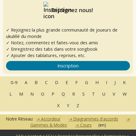
Rejoignez nous!
✓ Rejoignez la plus grande communauté de joueurs de
ukulélé du monde
✓ Notez, commentez et faites-vous des amis
✓ Enregistrez des tabs dans votre songbook
✓ Ajouter des tablatures, reprises, etc.
Inscription
0-9
A
B
C
D
E
F
G
H
I
J
K
L
M
N
O
P
Q
R
S
T
U
V
W
X
Y
Z
Notre Réseau:
Accordeur
Diagrammes d'accords
Gammes & Modes
Cours
(en)
•
•
•
•
•