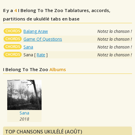
Il y a
4
I Belong To The Zoo
Tablatures, accords,
partitions de ukulélé tabs en base
CHORDS
Balang Araw
Notez la chanson !
CHORDS
Game Of Questions
Notez la chanson !
CHORDS
Sana
Notez la chanson !
CHORDS
Sana
[
Rate
]
Notez la chanson !
I Belong To The Zoo
Albums
Sana
2018
TOP CHANSONS UKULÉLÉ (AOÛT)