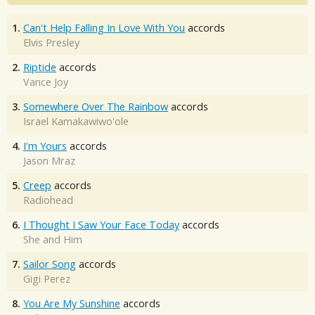
1.
Can't Help Falling In Love With You
accords
Elvis Presley
2.
Riptide
accords
Vance Joy
3.
Somewhere Over The Rainbow
accords
Israel Kamakawiwo'ole
4.
I'm Yours
accords
Jason Mraz
5.
Creep
accords
Radiohead
6.
I Thought I Saw Your Face Today
accords
She and Him
7.
Sailor Song
accords
Gigi Perez
8.
You Are My Sunshine
accords