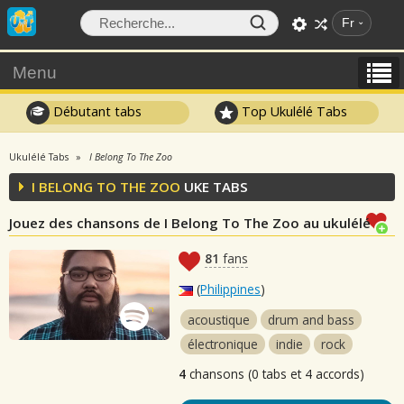
Fr
Menu
Débutant tabs
Top Ukulélé Tabs
Ukulélé Tabs
I Belong To The Zoo
I BELONG TO THE ZOO
UKE TABS
Jouez des chansons de I Belong To The Zoo au ukulélé
81
fans
(
Philippines
)
acoustique
drum and bass
électronique
indie
rock
4
chansons (0 tabs et 4 accords)