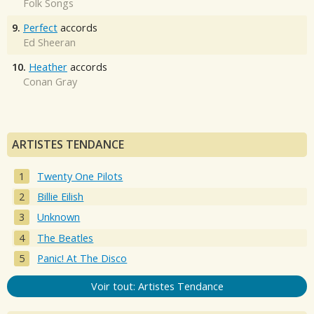
Folk Songs
9.
Perfect
accords
Ed Sheeran
10.
Heather
accords
Conan Gray
ARTISTES TENDANCE
Twenty One Pilots
Billie Eilish
Unknown
The Beatles
Panic! At The Disco
Voir tout: Artistes Tendance