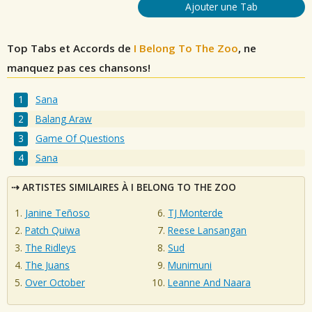
Ajouter une Tab
Top Tabs et Accords de
I Belong To The Zoo
, ne
manquez pas ces chansons!
Sana
Balang Araw
Game Of Questions
Sana
ARTISTES SIMILAIRES À I BELONG TO THE ZOO
Janine Teñoso
TJ Monterde
Patch Quiwa
Reese Lansangan
The Ridleys
Sud
The Juans
Munimuni
Over October
Leanne And Naara