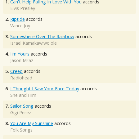
1.
Can't Help Falling In Love With You
accords
Elvis Presley
2.
Riptide
accords
Vance Joy
3.
Somewhere Over The Rainbow
accords
Israel Kamakawiwo'ole
4.
I'm Yours
accords
Jason Mraz
5.
Creep
accords
Radiohead
6.
I Thought I Saw Your Face Today
accords
She and Him
7.
Sailor Song
accords
Gigi Perez
8.
You Are My Sunshine
accords
Folk Songs