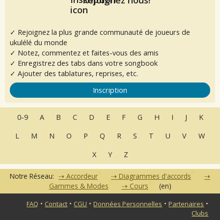
✓ Rejoignez la plus grande communauté de joueurs de
ukulélé du monde
✓ Notez, commentez et faites-vous des amis
✓ Enregistrez des tabs dans votre songbook
✓ Ajouter des tablatures, reprises, etc.
Inscription
0-9
A
B
C
D
E
F
G
H
I
J
K
L
M
N
O
P
Q
R
S
T
U
V
W
X
Y
Z
Notre Réseau:
Accordeur
Diagrammes d'accords
Gammes & Modes
Cours
(en)
•
•
•
•
•
FAQ
Contact
CGU
Données Personnelles
Partenaires
Clubs