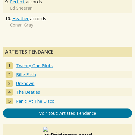
9.
Perfect
accords
Ed Sheeran
10.
Heather
accords
Conan Gray
ARTISTES TENDANCE
Twenty One Pilots
Billie Eilish
Unknown
The Beatles
Panic! At The Disco
Voir tout: Artistes Tendance
Rejoignez nous!