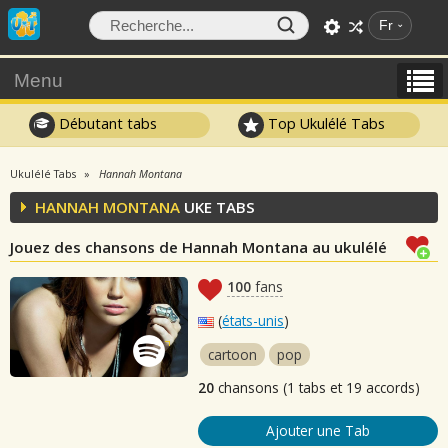
Fr
Menu
Débutant tabs
Top Ukulélé Tabs
Ukulélé Tabs
Hannah Montana
HANNAH MONTANA
UKE TABS
Jouez des chansons de Hannah Montana au ukulélé
100
fans
(
états-unis
)
cartoon
pop
20
chansons (1 tabs et 19 accords)
Ajouter une Tab