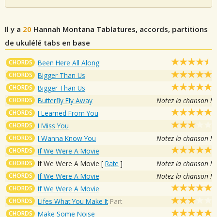
Il y a
20
Hannah Montana
Tablatures, accords, partitions
de ukulélé tabs en base
CHORDS
Been Here All Along
CHORDS
Bigger Than Us
CHORDS
Bigger Than Us
CHORDS
Butterfly Fly Away
Notez la chanson !
CHORDS
I Learned From You
CHORDS
I Miss You
CHORDS
I Wanna Know You
Notez la chanson !
CHORDS
If We Were A Movie
CHORDS
If We Were A Movie
[
Rate
]
Notez la chanson !
CHORDS
If We Were A Movie
Notez la chanson !
CHORDS
If We Were A Movie
CHORDS
Lifes What You Make It
Part
CHORDS
Make Some Noise