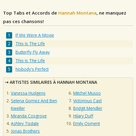
Top Tabs et Accords de
Hannah Montana
, ne manquez
pas ces chansons!
If We Were A Movie
This Is The Life
Butterfly Fly Away
This Is The Life
Nobody's Perfect
ARTISTES SIMILAIRES À HANNAH MONTANA
Vanessa Hudgens
Mitchel Musso
Selena Gomez And Ben
Victorious Cast
Kweller
Bridgit Mendler
Miranda Cosgrove
Hilary Duff
Ashley Tisdale
Emily Osment
Jonas Brothers