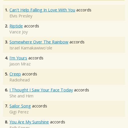
1.
Can't Help Falling In Love With You
accords
Elvis Presley
2.
Riptide
accords
Vance Joy
3.
Somewhere Over The Rainbow
accords
Israel Kamakawiwo'ole
4.
I'm Yours
accords
Jason Mraz
5.
Creep
accords
Radiohead
6.
I Thought I Saw Your Face Today
accords
She and Him
7.
Sailor Song
accords
Gigi Perez
8.
You Are My Sunshine
accords
Folk Songs