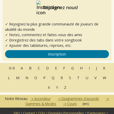
Rejoignez nous!
✓ Rejoignez la plus grande communauté de joueurs de
ukulélé du monde
✓ Notez, commentez et faites-vous des amis
✓ Enregistrez des tabs dans votre songbook
✓ Ajouter des tablatures, reprises, etc.
Inscription
0-9
A
B
C
D
E
F
G
H
I
J
K
L
M
N
O
P
Q
R
S
T
U
V
W
X
Y
Z
Notre Réseau:
Accordeur
Diagrammes d'accords
Gammes & Modes
Cours
(en)
•
•
•
•
•
FAQ
Contact
CGU
Données Personnelles
Partenaires