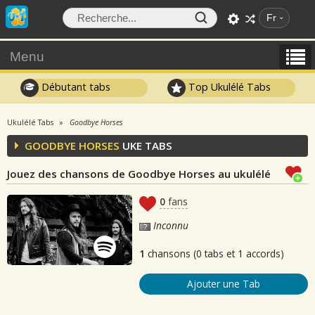
Fr
Menu
Débutant tabs
Top Ukulélé Tabs
Ukulélé Tabs
Goodbye Horses
GOODBYE HORSES
UKE TABS
Jouez des chansons de Goodbye Horses au ukulélé
0
fans
Inconnu
1
chansons (0 tabs et 1 accords)
Ajouter une Tab