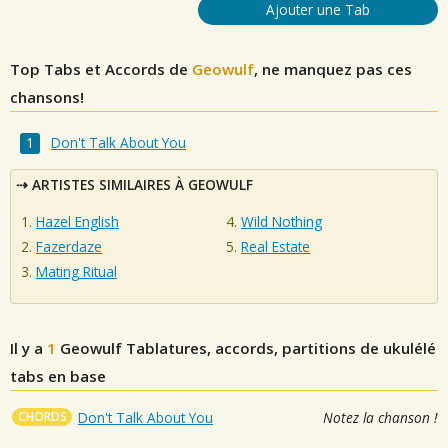
Ajouter une Tab
Top Tabs et Accords de
Geowulf
, ne manquez pas ces
chansons!
Don't Talk About You
ARTISTES SIMILAIRES À GEOWULF
Hazel English
Wild Nothing
Fazerdaze
Real Estate
Mating Ritual
Il y a
1
Geowulf
Tablatures, accords, partitions de ukulélé
tabs en base
CHORDS
Don't Talk About You
Notez la chanson !