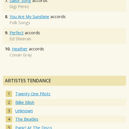
7.
Sailor Song
accords
Gigi Perez
8.
You Are My Sunshine
accords
Folk Songs
9.
Perfect
accords
Ed Sheeran
10.
Heather
accords
Conan Gray
ARTISTES TENDANCE
Twenty One Pilots
Billie Eilish
Unknown
The Beatles
Panic! At The Disco