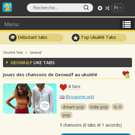
Fr
Menu
Débutant tabs
Top Ukulélé Tabs
Ukulélé Tabs
Geowulf
GEOWULF
UKE TABS
Jouez des chansons de Geowulf au ukulélé
0
fans
(
Royaume-uni
)
dream pop
indie pop
lo-fi
pop
1
chansons (0 tabs et 1 accords)