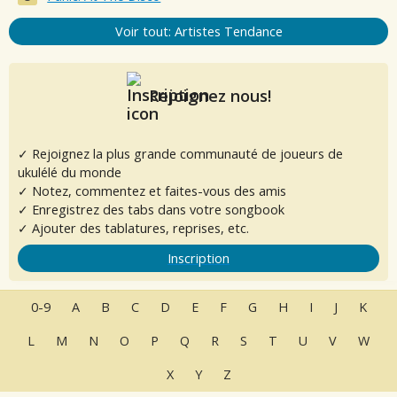
Voir tout: Artistes Tendance
Rejoignez nous!
✓ Rejoignez la plus grande communauté de joueurs de
ukulélé du monde
✓ Notez, commentez et faites-vous des amis
✓ Enregistrez des tabs dans votre songbook
✓ Ajouter des tablatures, reprises, etc.
Inscription
0-9
A
B
C
D
E
F
G
H
I
J
K
L
M
N
O
P
Q
R
S
T
U
V
W
X
Y
Z