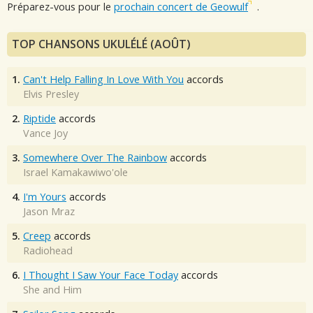
Préparez-vous pour le
prochain concert de Geowulf
.
TOP CHANSONS UKULÉLÉ (AOÛT)
1.
Can't Help Falling In Love With You
accords
Elvis Presley
2.
Riptide
accords
Vance Joy
3.
Somewhere Over The Rainbow
accords
Israel Kamakawiwo'ole
4.
I'm Yours
accords
Jason Mraz
5.
Creep
accords
Radiohead
6.
I Thought I Saw Your Face Today
accords
She and Him