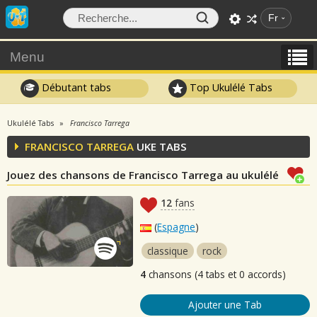
Fr
Menu
Débutant tabs
Top Ukulélé Tabs
Ukulélé Tabs
Francisco Tarrega
FRANCISCO TARREGA
UKE TABS
Jouez des chansons de Francisco Tarrega au ukulélé
12
fans
(
Espagne
)
classique
rock
4
chansons (4 tabs et 0 accords)
Ajouter une Tab