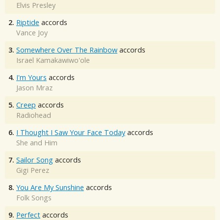
Elvis Presley
2.
Riptide
accords
Vance Joy
3.
Somewhere Over The Rainbow
accords
Israel Kamakawiwo'ole
4.
I'm Yours
accords
Jason Mraz
5.
Creep
accords
Radiohead
6.
I Thought I Saw Your Face Today
accords
She and Him
7.
Sailor Song
accords
Gigi Perez
8.
You Are My Sunshine
accords
Folk Songs
9.
Perfect
accords