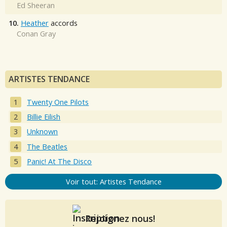
Ed Sheeran
10.
Heather
accords
Conan Gray
ARTISTES TENDANCE
Twenty One Pilots
Billie Eilish
Unknown
The Beatles
Panic! At The Disco
Voir tout: Artistes Tendance
Rejoignez nous!