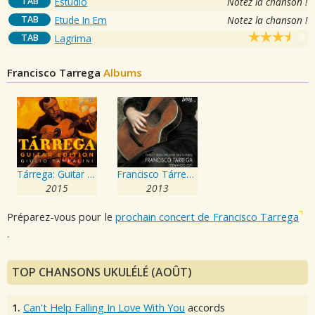
TAB
Estudio
Notez la chanson !
TAB
Etude In Em
Notez la chanson !
TAB
Lagrima
Francisco Tarrega
Albums
Tárrega: Guitar Edition
Francisco Tárrega: Obras y transcripciones para guitarra
2015
2013
Préparez-vous pour le
prochain concert de Francisco Tarrega
.
TOP CHANSONS UKULÉLÉ (AOÛT)
1.
Can't Help Falling In Love With You
accords