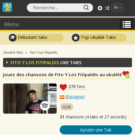
Fr
Menu
Débutant tabs
Top Ukulélé Tabs
Ukulélé Tabs
Fito Y Los Fitipaldis
FITO Y LOS FITIPALDIS
UKE TABS
Jouez des chansons de Fito Y Los Fitipaldis au ukulélé
270
fans
(
Espagne
)
rock
31
chansons (4 tabs et 27 accords)
Ajouter une Tab