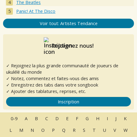
The Beatles
Panic! At The Disco
Voir tout: Artistes Tendance
Rejoignez nous!
✓ Rejoignez la plus grande communauté de joueurs de
ukulélé du monde
✓ Notez, commentez et faites-vous des amis
✓ Enregistrez des tabs dans votre songbook
✓ Ajouter des tablatures, reprises, etc.
Inscription
0-9
A
B
C
D
E
F
G
H
I
J
K
L
M
N
O
P
Q
R
S
T
U
V
W