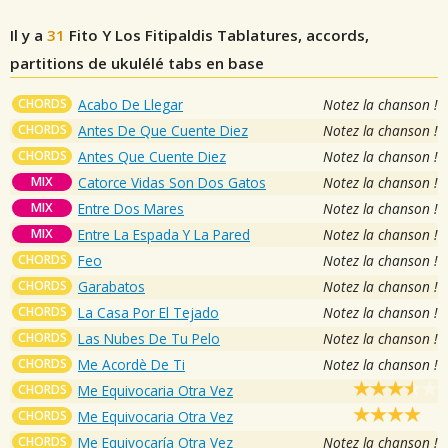
Il y a
31
Fito Y Los Fitipaldis
Tablatures, accords,
partitions de ukulélé tabs en base
CHORDS
Acabo De Llegar
Notez la chanson !
CHORDS
Antes De Que Cuente Diez
Notez la chanson !
CHORDS
Antes Que Cuente Diez
Notez la chanson !
MIX
Catorce Vidas Son Dos Gatos
Notez la chanson !
MIX
Entre Dos Mares
Notez la chanson !
MIX
Entre La Espada Y La Pared
Notez la chanson !
CHORDS
Feo
Notez la chanson !
CHORDS
Garabatos
Notez la chanson !
CHORDS
La Casa Por El Tejado
Notez la chanson !
CHORDS
Las Nubes De Tu Pelo
Notez la chanson !
CHORDS
Me Acordè De Ti
Notez la chanson !
CHORDS
Me Equivocaria Otra Vez
CHORDS
Me Equivocaria Otra Vez
CHORDS
Me Equivocaría Otra Vez
Notez la chanson !