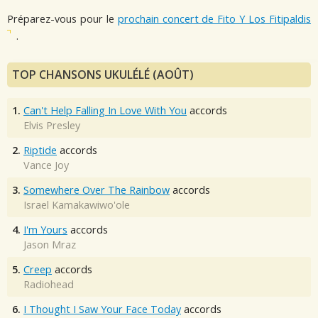
Préparez-vous pour le
prochain concert de Fito Y Los Fitipaldis
.
TOP CHANSONS UKULÉLÉ (AOÛT)
1.
Can't Help Falling In Love With You
accords
Elvis Presley
2.
Riptide
accords
Vance Joy
3.
Somewhere Over The Rainbow
accords
Israel Kamakawiwo'ole
4.
I'm Yours
accords
Jason Mraz
5.
Creep
accords
Radiohead
6.
I Thought I Saw Your Face Today
accords