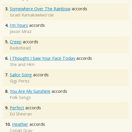
3.
Somewhere Over The Rainbow
accords
Israel Kamakawiwo'ole
4.
I'm Yours
accords
Jason Mraz
5.
Creep
accords
Radiohead
6.
I Thought I Saw Your Face Today
accords
She and Him
7.
Sailor Song
accords
Gigi Perez
8.
You Are My Sunshine
accords
Folk Songs
9.
Perfect
accords
Ed Sheeran
10.
Heather
accords
Conan Gray