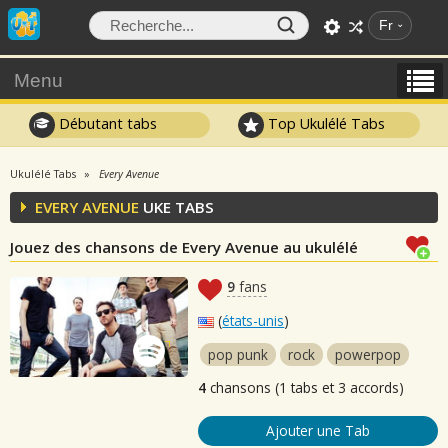
Fr
Menu
Débutant tabs
Top Ukulélé Tabs
Ukulélé Tabs
Every Avenue
EVERY AVENUE
UKE TABS
Jouez des chansons de Every Avenue au ukulélé
9
fans
(
états-unis
)
pop punk
rock
powerpop
4
chansons (1 tabs et 3 accords)
Ajouter une Tab