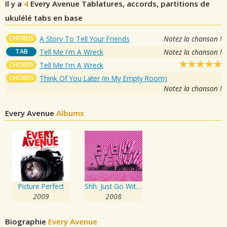
Il y a
4
Every Avenue
Tablatures, accords, partitions de
ukulélé tabs en base
CHORDS
A Story To Tell Your Friends
Notez la chanson !
TAB
Tell Me I'm A Wreck
Notez la chanson !
CHORDS
Tell Me I'm A Wreck
CHORDS
Think Of You Later (in My Empty Room)
Notez la chanson !
Every Avenue
Albums
Picture Perfect
Shh. Just Go With It
2009
2008
Biographie
Every Avenue