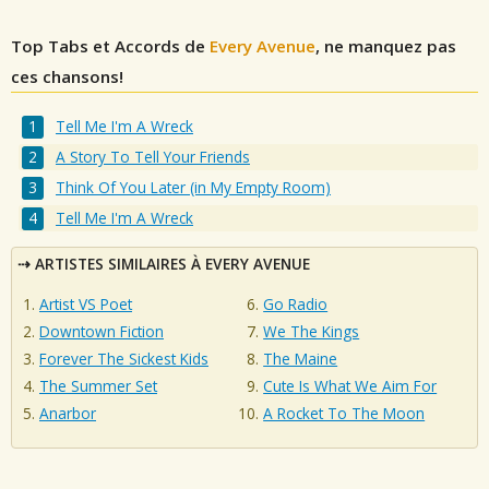
Top Tabs et Accords de
Every Avenue
, ne manquez pas
ces chansons!
Tell Me I'm A Wreck
A Story To Tell Your Friends
Think Of You Later (in My Empty Room)
Tell Me I'm A Wreck
ARTISTES SIMILAIRES À EVERY AVENUE
Artist VS Poet
Go Radio
Downtown Fiction
We The Kings
Forever The Sickest Kids
The Maine
The Summer Set
Cute Is What We Aim For
Anarbor
A Rocket To The Moon