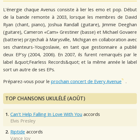
L'énergie chaque Avenus consiste à lier les emo et pop. Début
de la bande remonte à 2003, lorsque les membres de David
Ryan (chant, piano), Joshua Randall (guitare), Jimmie Deeghan
(guitare), Cameron «Cam» Grestiner (basse) et Michael Govaere
(batterie) przjechali à Marysville, Michigan en collaboration avec
ses chanteurs-Yougoslavie, en tant que gestionnaire a publié
deux EP'sy (2004, 2006). En 2007, ils furent remarqués par le
label &quot;Fearless Records&quot; et la même année le label
sort un autre de ses EPs.
Préparez-vous pour le
prochain concert de Every Avenue
.
TOP CHANSONS UKULÉLÉ (AOÛT)
1.
Can't Help Falling In Love With You
accords
Elvis Presley
2.
Riptide
accords
Vance Joy