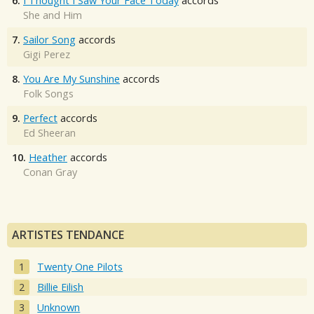
6.
I Thought I Saw Your Face Today
accords
She and Him
7.
Sailor Song
accords
Gigi Perez
8.
You Are My Sunshine
accords
Folk Songs
9.
Perfect
accords
Ed Sheeran
10.
Heather
accords
Conan Gray
ARTISTES TENDANCE
Twenty One Pilots
Billie Eilish
Unknown