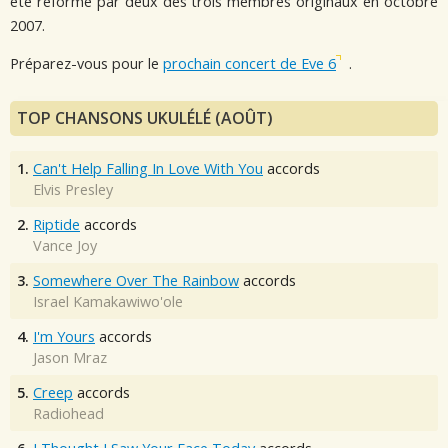
été reformé par deux des trois membres originaux en octobre
2007.
Préparez-vous pour le
prochain concert de Eve 6
.
TOP CHANSONS UKULÉLÉ (AOÛT)
1.
Can't Help Falling In Love With You
accords
Elvis Presley
2.
Riptide
accords
Vance Joy
3.
Somewhere Over The Rainbow
accords
Israel Kamakawiwo'ole
4.
I'm Yours
accords
Jason Mraz
5.
Creep
accords
Radiohead