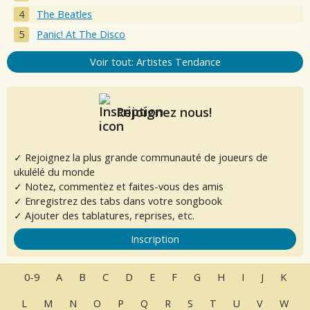
The Beatles
Panic! At The Disco
Voir tout: Artistes Tendance
Rejoignez nous!
✓ Rejoignez la plus grande communauté de joueurs de
ukulélé du monde
✓ Notez, commentez et faites-vous des amis
✓ Enregistrez des tabs dans votre songbook
✓ Ajouter des tablatures, reprises, etc.
Inscription
0-9
A
B
C
D
E
F
G
H
I
J
K
L
M
N
O
P
Q
R
S
T
U
V
W