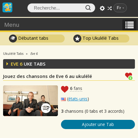
Fr
Menu
Débutant tabs
Top Ukulélé Tabs
Ukulélé Tabs
Eve 6
EVE 6
UKE TABS
Jouez des chansons de Eve 6 au ukulélé
6
fans
(
états-unis
)
3
chansons (0 tabs et 3 accords)
Ajouter une Tab