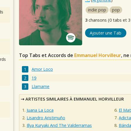
indie pop
pop
ds
3
chansons (0 tabs et 3
Ajouter une Tab
Top Tabs et Accords de
Emmanuel Horvilleur
, ne
rds
Amor Loco
19
Llamame
ARTISTES SIMILAIRES À EMMANUEL HORVILLEUR
Juana La Loca
El Mat
Lisandro Aristimuño
Adicta
Illya Kuryaki And The Valderramas
Bánda