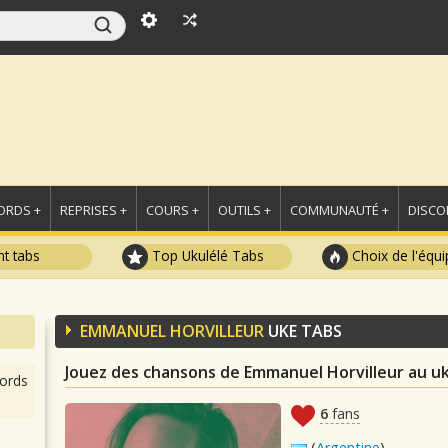
ORDS +
REPRISES +
COURS +
OUTILS +
COMMUNAUTÉ +
DISCO
t tabs
Top Ukulélé Tabs
Choix de l'équi
EMMANUEL HORVILLEUR
UKE TABS
Jouez des chansons de Emmanuel Horvilleur au uk
ords
6
fans
(
Argentine
)