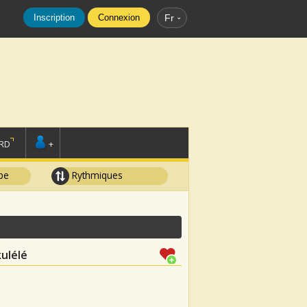
Inscription
Connexion
Fr
RD
+
pe
Rythmiques
ulélé