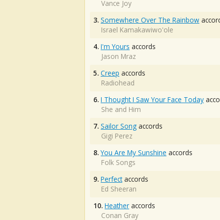
Vance Joy
3.
Somewhere Over The Rainbow
accor
Israel Kamakawiwo'ole
4.
I'm Yours
accords
Jason Mraz
5.
Creep
accords
Radiohead
6.
I Thought I Saw Your Face Today
acco
She and Him
7.
Sailor Song
accords
Gigi Perez
8.
You Are My Sunshine
accords
Folk Songs
9.
Perfect
accords
Ed Sheeran
10.
Heather
accords
Conan Gray