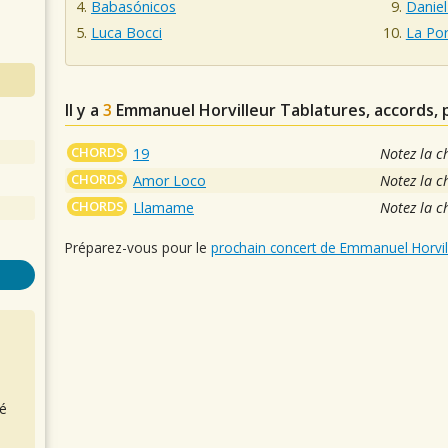
Babasónicos
Daniel
Luca Bocci
La Por
Il y a
3
Emmanuel Horvilleur
Tablatures, accords, 
CHORDS
19
Notez la c
CHORDS
Amor Loco
Notez la c
CHORDS
Llamame
Notez la c
Préparez-vous pour le
prochain concert de Emmanuel Horvil
é