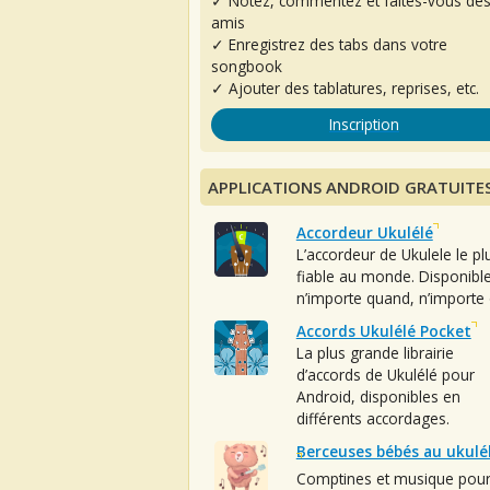
✓ Notez, commentez et faites-vous de
amis
✓ Enregistrez des tabs dans votre
songbook
✓ Ajouter des tablatures, reprises, etc.
Inscription
APPLICATIONS ANDROID GRATUITE
Accordeur Ukulélé
L’accordeur de Ukulele le pl
fiable au monde. Disponibl
n’importe quand, n’importe 
Accords Ukulélé Pocket
La plus grande librairie
d’accords de Ukulélé pour
Android, disponibles en
différents accordages.
Berceuses bébés au ukulé
Comptines et musique pou