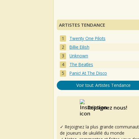
ARTISTES TENDANCE
Twenty One Pilots
Billie Eilish
Unknown
The Beatles
Panic! At The Disco
Voir tout: Artistes Tendance
Rejoignez nous!
✓ Rejoignez la plus grande communaut
de joueurs de ukulélé du monde