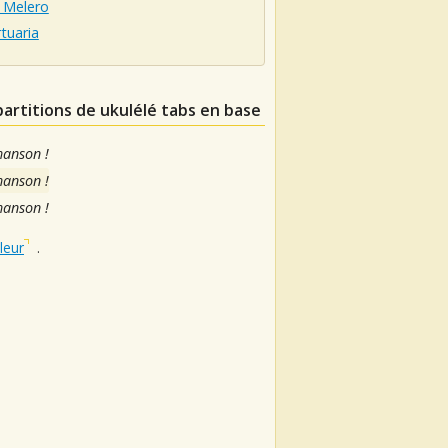
 Melero
tuaria
partitions de ukulélé tabs en base
hanson !
hanson !
hanson !
leur
.