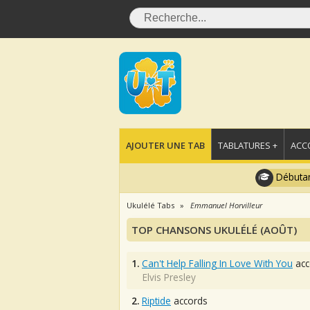
AJOUTER UNE TAB
TABLATURES +
ACC
Débutan
Ukulélé Tabs
Emmanuel Horvilleur
TOP CHANSONS UKULÉLÉ (AOÛT)
1.
Can't Help Falling In Love With You
acc
Elvis Presley
2.
Riptide
accords