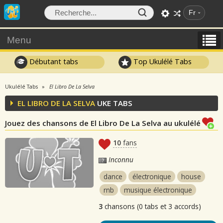
Fr
Menu
Débutant tabs
Top Ukulélé Tabs
Ukulélé Tabs
El Libro De La Selva
EL LIBRO DE LA SELVA
UKE TABS
Jouez des chansons de El Libro De La Selva au ukulélé
10
fans
Inconnu
dance
électronique
house
rnb
musique électronique
3
chansons (0 tabs et 3 accords)