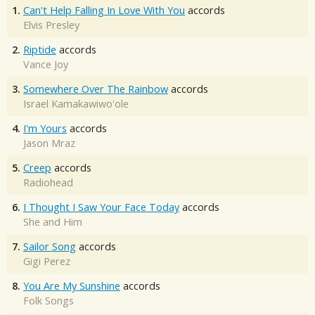
1.
Can't Help Falling In Love With You
accords
Elvis Presley
2.
Riptide
accords
Vance Joy
3.
Somewhere Over The Rainbow
accords
Israel Kamakawiwo'ole
4.
I'm Yours
accords
Jason Mraz
5.
Creep
accords
Radiohead
6.
I Thought I Saw Your Face Today
accords
She and Him
7.
Sailor Song
accords
Gigi Perez
8.
You Are My Sunshine
accords
Folk Songs