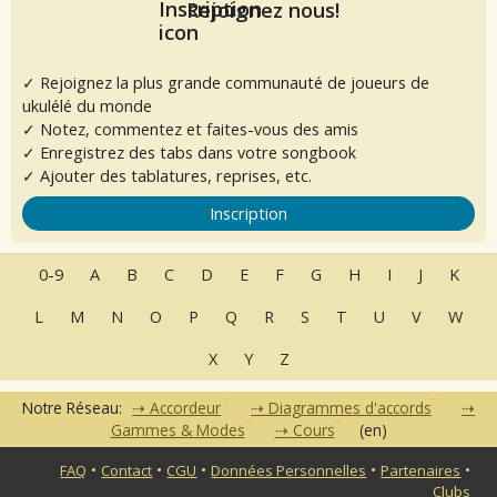
Rejoignez nous!
✓ Rejoignez la plus grande communauté de joueurs de
ukulélé du monde
✓ Notez, commentez et faites-vous des amis
✓ Enregistrez des tabs dans votre songbook
✓ Ajouter des tablatures, reprises, etc.
Inscription
0-9
A
B
C
D
E
F
G
H
I
J
K
L
M
N
O
P
Q
R
S
T
U
V
W
X
Y
Z
Notre Réseau:
Accordeur
Diagrammes d'accords
Gammes & Modes
Cours
(en)
•
•
•
•
•
FAQ
Contact
CGU
Données Personnelles
Partenaires
Clubs