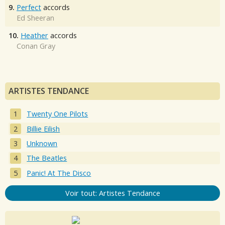
9.
Perfect
accords
Ed Sheeran
10.
Heather
accords
Conan Gray
ARTISTES TENDANCE
Twenty One Pilots
Billie Eilish
Unknown
The Beatles
Panic! At The Disco
Voir tout: Artistes Tendance