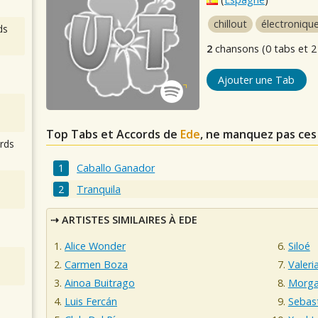
chillout
électroniqu
ds
2
chansons (0 tabs et 2
Ajouter une Tab
Top Tabs et Accords de
Ede
, ne manquez pas ces
rds
Caballo Ganador
Tranquila
ARTISTES SIMILAIRES À EDE
Alice Wonder
Siloé
Carmen Boza
Valeri
Ainoa Buitrago
Morg
Luis Fercán
Sebas