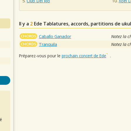
Club Del Río
Xoel 
Il y a
2
Ede
Tablatures, accords, partitions de uku
CHORDS
Caballo Ganador
Notez la c
CHORDS
Tranquila
Notez la c
Préparez-vous pour le
prochain concert de Ede
.
é