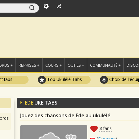
ORDS +
REPRISES +
COURS +
OUTILS +
COMMUNAUTÉ +
DISCO
t tabs
Top Ukulélé Tabs
Choix de l'équi
EDE
UKE TABS
Jouez des chansons de Ede au ukulélé
ords
3
fans
(
Espagne
)