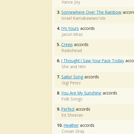
Vance Joy
3.
Somewhere Over The Rainbow
accor
Israel Kamakawiwo'ole
4.
I'm Yours
accords
Jason Mraz
5.
Creep
accords
Radiohead
6.
I Thought I Saw Your Face Today
acco
She and Him
7.
Sailor Song
accords
Gigi Perez
8.
You Are My Sunshine
accords
Folk Songs
9.
Perfect
accords
Ed Sheeran
10.
Heather
accords
Conan Gray