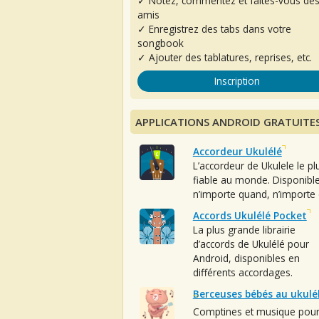
✓ Notez, commentez et faites-vous de
amis
✓ Enregistrez des tabs dans votre
songbook
✓ Ajouter des tablatures, reprises, etc.
Inscription
APPLICATIONS ANDROID GRATUITE
Accordeur Ukulélé
L’accordeur de Ukulele le pl
fiable au monde. Disponibl
n’importe quand, n’importe 
Accords Ukulélé Pocket
La plus grande librairie
d’accords de Ukulélé pour
Android, disponibles en
différents accordages.
Berceuses bébés au ukulé
Comptines et musique pou