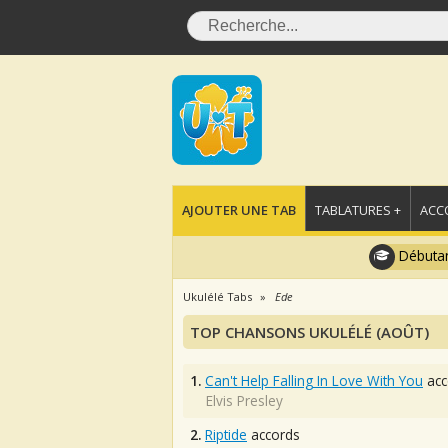
AJOUTER UNE TAB
TABLATURES +
ACC
Débutan
Ukulélé Tabs
Ede
TOP CHANSONS UKULÉLÉ (AOÛT)
1.
Can't Help Falling In Love With You
acc
Elvis Presley
2.
Riptide
accords