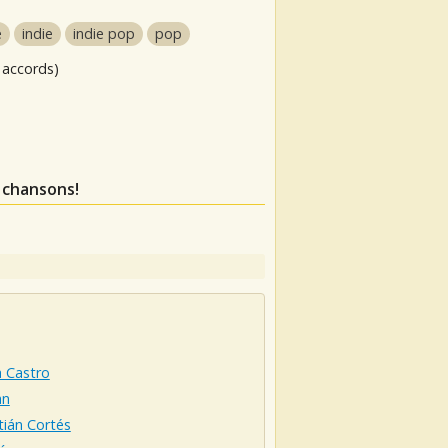
e
indie
indie pop
pop
 accords)
 chansons!
a Castro
an
tián Cortés