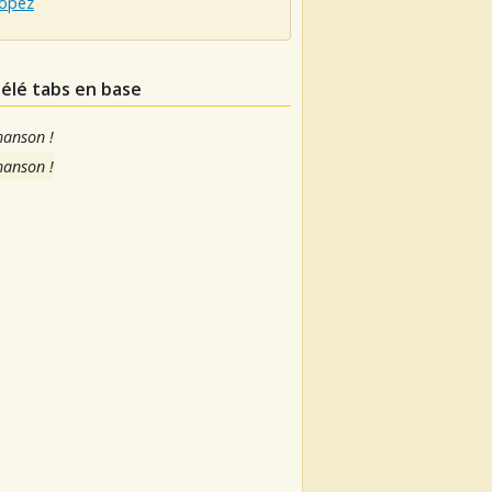
López
lélé tabs en base
hanson !
hanson !