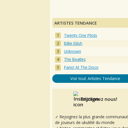
ARTISTES TENDANCE
Twenty One Pilots
Billie Eilish
Unknown
The Beatles
Panic! At The Disco
Voir tout: Artistes Tendance
Rejoignez nous!
✓ Rejoignez la plus grande communaut
de joueurs de ukulélé du monde