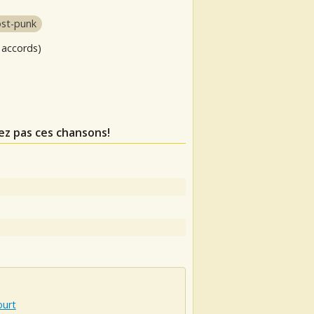
st-punk
 accords)
ez pas ces chansons!
ourt