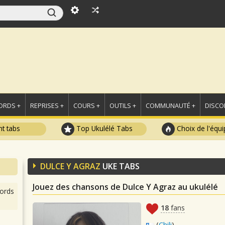
ORDS +
REPRISES +
COURS +
OUTILS +
COMMUNAUTÉ +
DISCO
t tabs
Top Ukulélé Tabs
Choix de l'équi
DULCE Y AGRAZ
UKE TABS
Jouez des chansons de Dulce Y Agraz au ukulélé
ords
18
fans
(
Chili
)