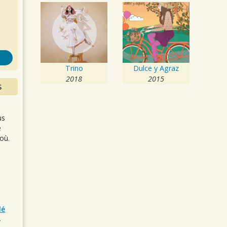
s
Trino
Dulce y Agraz
2018
2015
S
us
e
où.
lé
r