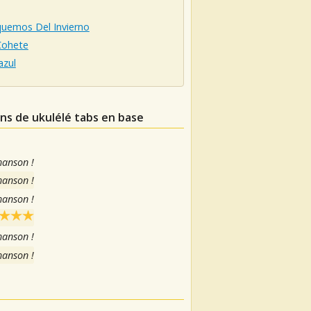
quemos Del Invierno
Cohete
zul
ons de ukulélé tabs en base
hanson !
hanson !
hanson !
hanson !
hanson !