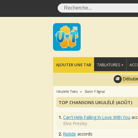
AJOUTER UNE TAB
TABLATURES +
ACC
Débutan
Ukulélé Tabs
Dulce Y Agraz
TOP CHANSONS UKULÉLÉ (AOÛT)
1.
Can't Help Falling In Love With You
acc
Elvis Presley
2.
Riptide
accords