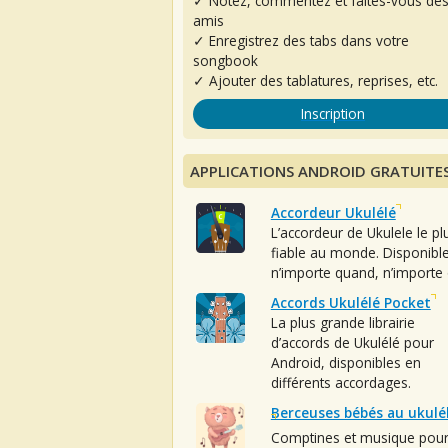
✓ Notez, commentez et faites-vous de
amis
✓ Enregistrez des tabs dans votre
songbook
✓ Ajouter des tablatures, reprises, etc.
Inscription
APPLICATIONS ANDROID GRATUITE
Accordeur Ukulélé
L’accordeur de Ukulele le pl
fiable au monde. Disponibl
n’importe quand, n’importe 
Accords Ukulélé Pocket
La plus grande librairie
d’accords de Ukulélé pour
Android, disponibles en
différents accordages.
Berceuses bébés au ukulé
Comptines et musique pou