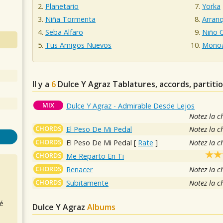
Planetario
Yorka
Niña Tormenta
Arran
Seba Alfaro
Niño 
Tus Amigos Nuevos
Monoa
Il y a
6
Dulce Y Agraz
Tablatures, accords, partiti
MIX
Dulce Y Agraz - Admirable Desde Lejos
Notez la c
CHORDS
El Peso De Mi Pedal
Notez la c
CHORDS
El Peso De Mi Pedal
[
Rate
]
Notez la c
CHORDS
Me Reparto En Ti
CHORDS
Renacer
Notez la c
CHORDS
Subitamente
Notez la c
é
Dulce Y Agraz
Albums