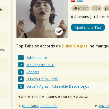
alternatif
indie
po
ds
6
chansons (1 tabs et 5
Ajouter une Tab
Top Tabs et Accords de
Dulce Y Agraz
, ne manqu
rds
Subitamente
Me Reparto En Ti
Renacer
El Peso De Mi Pedal
Dulce Y Agraz - Admirable Desde Lejos
ARTISTES SIMILAIRES À DULCE Y AGRAZ
(me Llamo) Sebastián
Paz C