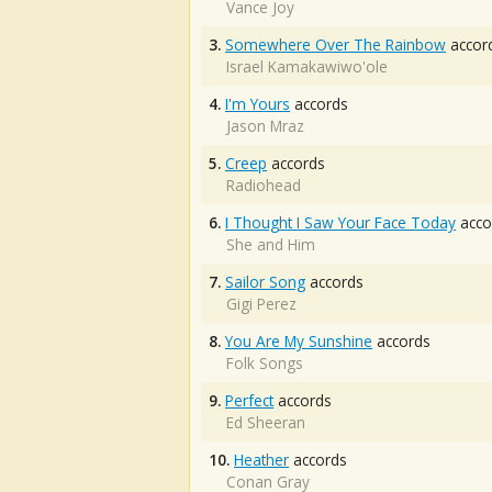
Vance Joy
3.
Somewhere Over The Rainbow
accor
Israel Kamakawiwo'ole
4.
I'm Yours
accords
Jason Mraz
5.
Creep
accords
Radiohead
6.
I Thought I Saw Your Face Today
acco
She and Him
7.
Sailor Song
accords
Gigi Perez
8.
You Are My Sunshine
accords
Folk Songs
9.
Perfect
accords
Ed Sheeran
10.
Heather
accords
Conan Gray