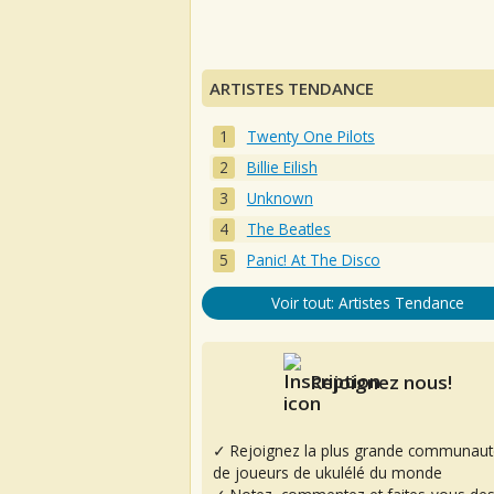
ARTISTES TENDANCE
Twenty One Pilots
Billie Eilish
Unknown
The Beatles
Panic! At The Disco
Voir tout: Artistes Tendance
Rejoignez nous!
✓ Rejoignez la plus grande communaut
de joueurs de ukulélé du monde