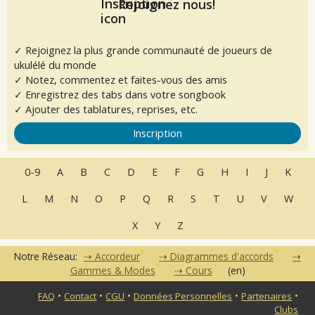
Rejoignez nous!
✓ Rejoignez la plus grande communauté de joueurs de
ukulélé du monde
✓ Notez, commentez et faites-vous des amis
✓ Enregistrez des tabs dans votre songbook
✓ Ajouter des tablatures, reprises, etc.
Inscription
0-9
A
B
C
D
E
F
G
H
I
J
K
L
M
N
O
P
Q
R
S
T
U
V
W
X
Y
Z
Notre Réseau:
Accordeur
Diagrammes d'accords
Gammes & Modes
Cours
(en)
•
•
•
•
•
FAQ
Contact
CGU
Données Personnelles
Partenaires
Clubs