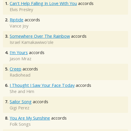
1.
Can't Help Falling In Love With You
accords
Elvis Presley
2.
Riptide
accords
Vance Joy
3.
Somewhere Over The Rainbow
accords
Israel Kamakawiwo'ole
4.
I'm Yours
accords
Jason Mraz
5.
Creep
accords
Radiohead
6.
I Thought I Saw Your Face Today
accords
She and Him
7.
Sailor Song
accords
Gigi Perez
8.
You Are My Sunshine
accords
Folk Songs