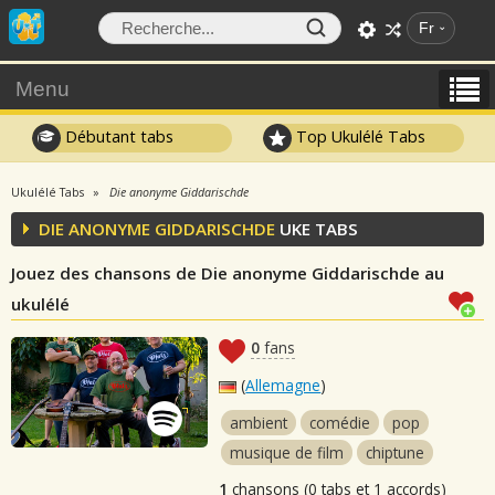
Fr
Menu
Débutant tabs
Top Ukulélé Tabs
Ukulélé Tabs
Die anonyme Giddarischde
DIE ANONYME GIDDARISCHDE
UKE TABS
Jouez des chansons de Die anonyme Giddarischde au
ukulélé
0
fans
(
Allemagne
)
ambient
comédie
pop
musique de film
chiptune
1
chansons (0 tabs et 1 accords)