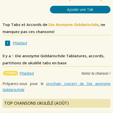
Ajouter une Tab
Top Tabs et Accords de
Die Anonyme Giddarischde
, ne
manquez pas ces chansons!
Pflalzlied
Il y a
1
Die anonyme Giddarischde
Tablatures, accords,
partitions de ukulélé tabs en base
CHORDS
Pflalzlied
Notez la chanson !
Préparez-vous pour le
prochain concert de Die anonyme
Giddarischde
.
TOP CHANSONS UKULÉLÉ (AOÛT)