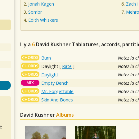
Jonah Kagen
Zach 
Sombr
Mehr
Edith Whiskers
Il y a
6
David Kushner
Tablatures, accords, partit
CHORDS
Burn
Notez la c
CHORDS
Daylight
[
Rate
]
Notez la c
CHORDS
Daylight
Notez la c
MIX
Empty Bench
Notez la c
CHORDS
Mr. Forgettable
Notez la c
CHORDS
Skin And Bones
Notez la c
David Kushner
Albums
é