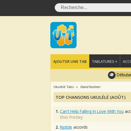
AJOUTER UNE TAB
TABLATURES +
ACC
Débutan
Ukulélé Tabs
David Kushner
TOP CHANSONS UKULÉLÉ (AOÛT)
1.
Can't Help Falling In Love With You
acc
Elvis Presley
2.
Riptide
accords