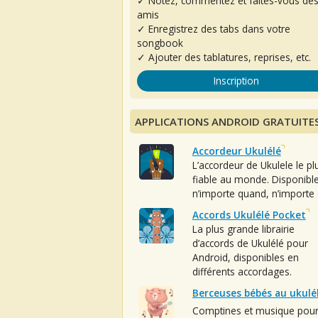
✓ Notez, commentez et faites-vous de
amis
✓ Enregistrez des tabs dans votre
songbook
✓ Ajouter des tablatures, reprises, etc.
Inscription
APPLICATIONS ANDROID GRATUITE
Accordeur Ukulélé
L’accordeur de Ukulele le pl
fiable au monde. Disponibl
n’importe quand, n’importe 
Accords Ukulélé Pocket
La plus grande librairie
d’accords de Ukulélé pour
Android, disponibles en
différents accordages.
Berceuses bébés au ukulé
Comptines et musique pou