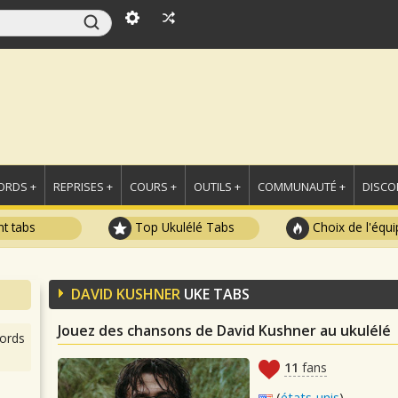
ORDS +
REPRISES +
COURS +
OUTILS +
COMMUNAUTÉ +
DISCO
t tabs
Top Ukulélé Tabs
Choix de l'équi
DAVID KUSHNER
UKE TABS
Jouez des chansons de David Kushner au ukulélé
ords
11
fans
(
états-unis
)