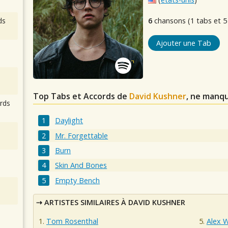
ds
6
chansons (1 tabs et 5
Ajouter une Tab
Top Tabs et Accords de
David Kushner
, ne manqu
rds
Daylight
Mr. Forgettable
Burn
Skin And Bones
Empty Bench
ARTISTES SIMILAIRES À DAVID KUSHNER
Tom Rosenthal
Alex 