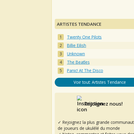
ARTISTES TENDANCE
Twenty One Pilots
Billie Eilish
Unknown
The Beatles
Panic! At The Disco
Voir tout: Artistes Tendance
Rejoignez nous!
✓ Rejoignez la plus grande communaut
de joueurs de ukulélé du monde