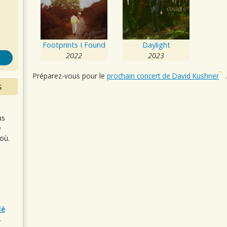
s
Footprints I Found
Daylight
2022
2023
Préparez-vous pour le
prochain concert de David Kushner
.
S
us
e
où.
lé
r