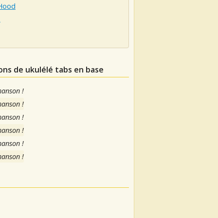
Hood
o
ions de ukulélé tabs en base
hanson !
hanson !
hanson !
hanson !
hanson !
hanson !