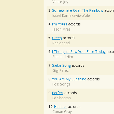
Vance Joy
3.
Somewhere Over The Rainbow
accor
Israel Kamakawiwo'ole
4.
I'm Yours
accords
Jason Mraz
5.
Creep
accords
Radiohead
6.
I Thought I Saw Your Face Today
acco
She and Him
7.
Sailor Song
accords
Gigi Perez
8.
You Are My Sunshine
accords
Folk Songs
9.
Perfect
accords
Ed Sheeran
10.
Heather
accords
Conan Gray