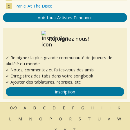
Panic! At The Disco
Voir tout: Artistes Tendance
Rejoignez nous!
✓ Rejoignez la plus grande communauté de joueurs de
ukulélé du monde
✓ Notez, commentez et faites-vous des amis
✓ Enregistrez des tabs dans votre songbook
✓ Ajouter des tablatures, reprises, etc.
Inscription
0-9
A
B
C
D
E
F
G
H
I
J
K
L
M
N
O
P
Q
R
S
T
U
V
W
X
Y
Z