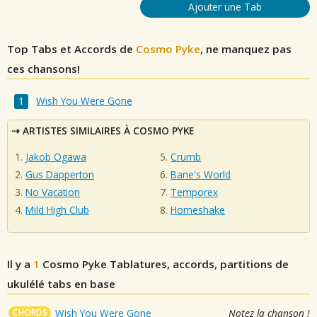
Ajouter une Tab
Top Tabs et Accords de
Cosmo Pyke
, ne manquez pas
ces chansons!
Wish You Were Gone
ARTISTES SIMILAIRES À COSMO PYKE
Jakob Ogawa
Crumb
Gus Dapperton
Bane's World
No Vacation
Temporex
Mild High Club
Homeshake
Il y a
1
Cosmo Pyke
Tablatures, accords, partitions de
ukulélé tabs en base
CHORDS
Wish You Were Gone
Notez la chanson !