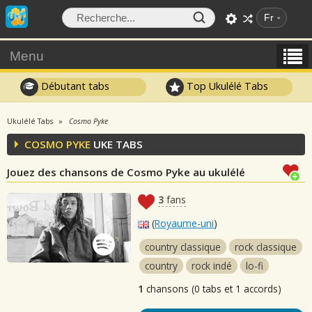
Fr
Menu
Débutant tabs
Top Ukulélé Tabs
Ukulélé Tabs
Cosmo Pyke
COSMO PYKE
UKE TABS
Jouez des chansons de Cosmo Pyke au ukulélé
3
fans
(
Royaume-uni
)
country classique
rock classique
country
rock indé
lo-fi
1
chansons (0 tabs et 1 accords)