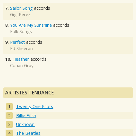
7.
Sailor Song
accords
Gigi Perez
8.
You Are My Sunshine
accords
Folk Songs
9.
Perfect
accords
Ed Sheeran
10.
Heather
accords
Conan Gray
ARTISTES TENDANCE
Twenty One Pilots
Billie Eilish
Unknown
The Beatles