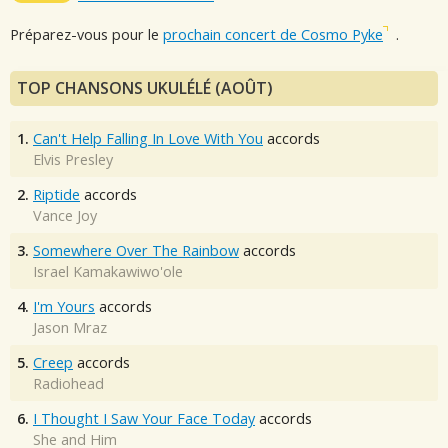
Préparez-vous pour le
prochain concert de Cosmo Pyke
.
TOP CHANSONS UKULÉLÉ (AOÛT)
1.
Can't Help Falling In Love With You
accords
Elvis Presley
2.
Riptide
accords
Vance Joy
3.
Somewhere Over The Rainbow
accords
Israel Kamakawiwo'ole
4.
I'm Yours
accords
Jason Mraz
5.
Creep
accords
Radiohead
6.
I Thought I Saw Your Face Today
accords
She and Him