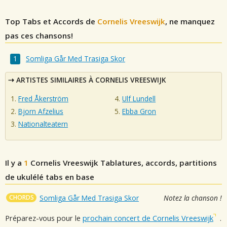
Top Tabs et Accords de
Cornelis Vreeswijk
, ne manquez
pas ces chansons!
Somliga Går Med Trasiga Skor
ARTISTES SIMILAIRES À CORNELIS VREESWIJK
Fred Åkerström
Ulf Lundell
Bjorn Afzelius
Ebba Gron
Nationalteatern
Il y a
1
Cornelis Vreeswijk
Tablatures, accords, partitions
de ukulélé tabs en base
CHORDS
Somliga Går Med Trasiga Skor
Notez la chanson !
Préparez-vous pour le
prochain concert de Cornelis Vreeswijk
.