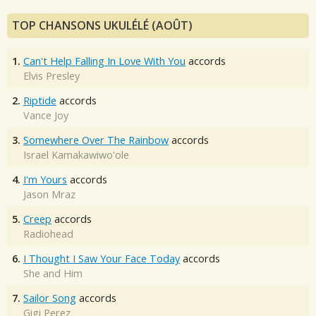
TOP CHANSONS UKULÉLÉ (AOÛT)
1.
Can't Help Falling In Love With You
accords
Elvis Presley
2.
Riptide
accords
Vance Joy
3.
Somewhere Over The Rainbow
accords
Israel Kamakawiwo'ole
4.
I'm Yours
accords
Jason Mraz
5.
Creep
accords
Radiohead
6.
I Thought I Saw Your Face Today
accords
She and Him
7.
Sailor Song
accords
Gigi Perez