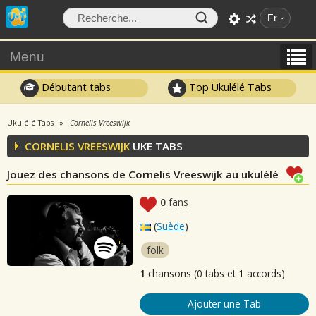
Fr
Menu
Débutant tabs
Top Ukulélé Tabs
Ukulélé Tabs
Cornelis Vreeswijk
CORNELIS VREESWIJK
UKE TABS
Jouez des chansons de Cornelis Vreeswijk au ukulélé
0
fans
(
Suède
)
folk
1
chansons (0 tabs et 1 accords)
Ajouter une Tab