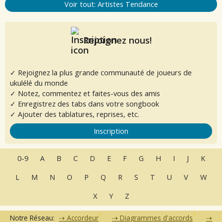
Voir tout: Artistes Tendance
Rejoignez nous!
✓ Rejoignez la plus grande communauté de joueurs de
ukulélé du monde
✓ Notez, commentez et faites-vous des amis
✓ Enregistrez des tabs dans votre songbook
✓ Ajouter des tablatures, reprises, etc.
Inscription
0-9
A
B
C
D
E
F
G
H
I
J
K
L
M
N
O
P
Q
R
S
T
U
V
W
X
Y
Z
Notre Réseau:
Accordeur
Diagrammes d'accords