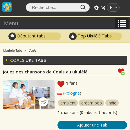
Fr
Menu
Débutant tabs
Top Ukulélé Tabs
Ukulélé Tabs
Coals
COALS
UKE TABS
Jouez des chansons de Coals au ukulélé
1
fans
(
Pologne
)
ambient
dream pop
indie
1
chansons (0 tabs et 1 accords)
Ajouter une Tab