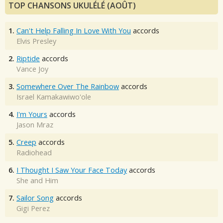
TOP CHANSONS UKULÉLÉ (AOÛT)
1.
Can't Help Falling In Love With You
accords
Elvis Presley
2.
Riptide
accords
Vance Joy
3.
Somewhere Over The Rainbow
accords
Israel Kamakawiwo'ole
4.
I'm Yours
accords
Jason Mraz
5.
Creep
accords
Radiohead
6.
I Thought I Saw Your Face Today
accords
She and Him
7.
Sailor Song
accords
Gigi Perez