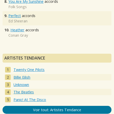
8.
You Are My Sunshine
accords
Folk Songs
9.
Perfect
accords
Ed Sheeran
10.
Heather
accords
Conan Gray
ARTISTES TENDANCE
Twenty One Pilots
Billie Eilish
Unknown
The Beatles
Panic! At The Disco
Voir tout: Artistes Tendance