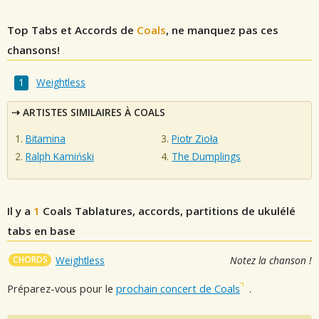
Top Tabs et Accords de
Coals
, ne manquez pas ces
chansons!
Weightless
ARTISTES SIMILAIRES À COALS
Bitamina
Piotr Zioła
Ralph Kamiński
The Dumplings
Il y a
1
Coals
Tablatures, accords, partitions de ukulélé
tabs en base
CHORDS
Weightless
Notez la chanson !
Préparez-vous pour le
prochain concert de Coals
.