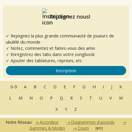
Rejoignez nous!
✓ Rejoignez la plus grande communauté de joueurs de
ukulélé du monde
✓ Notez, commentez et faites-vous des amis
✓ Enregistrez des tabs dans votre songbook
✓ Ajouter des tablatures, reprises, etc.
Inscription
0-9
A
B
C
D
E
F
G
H
I
J
K
L
M
N
O
P
Q
R
S
T
U
V
W
X
Y
Z
Notre Réseau:
Accordeur
Diagrammes d'accords
Gammes & Modes
Cours
(en)