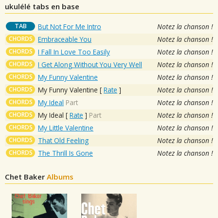
ukulélé tabs en base
TAB
But Not For Me Intro
Notez la chanson !
CHORDS
Embraceable You
Notez la chanson !
CHORDS
I Fall In Love Too Easily
Notez la chanson !
CHORDS
I Get Along Without You Very Well
Notez la chanson !
CHORDS
My Funny Valentine
Notez la chanson !
CHORDS
My Funny Valentine
[
Rate
]
Notez la chanson !
CHORDS
My Ideal
Part
Notez la chanson !
CHORDS
My Ideal
[
Rate
]
Part
Notez la chanson !
CHORDS
My Little Valentine
Notez la chanson !
CHORDS
That Old Feeling
Notez la chanson !
CHORDS
The Thrill Is Gone
Notez la chanson !
Chet Baker
Albums