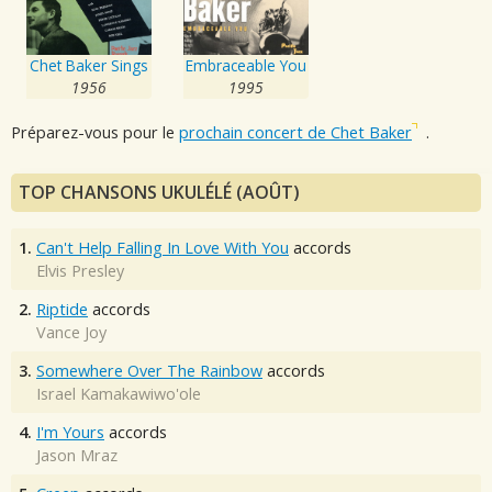
Chet Baker Sings
Embraceable You
1956
1995
Préparez-vous pour le
prochain concert de Chet Baker
.
TOP CHANSONS UKULÉLÉ (AOÛT)
1.
Can't Help Falling In Love With You
accords
Elvis Presley
2.
Riptide
accords
Vance Joy
3.
Somewhere Over The Rainbow
accords
Israel Kamakawiwo'ole
4.
I'm Yours
accords
Jason Mraz