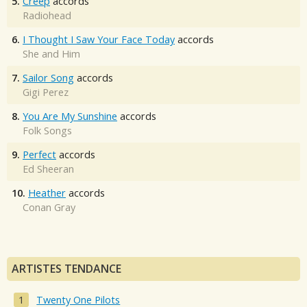
5.
Creep
accords
Radiohead
6.
I Thought I Saw Your Face Today
accords
She and Him
7.
Sailor Song
accords
Gigi Perez
8.
You Are My Sunshine
accords
Folk Songs
9.
Perfect
accords
Ed Sheeran
10.
Heather
accords
Conan Gray
ARTISTES TENDANCE
Twenty One Pilots