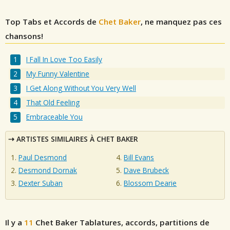
Top Tabs et Accords de
Chet Baker
, ne manquez pas ces
chansons!
I Fall In Love Too Easily
My Funny Valentine
I Get Along Without You Very Well
That Old Feeling
Embraceable You
ARTISTES SIMILAIRES À CHET BAKER
Paul Desmond
Bill Evans
Desmond Dornak
Dave Brubeck
Dexter Suban
Blossom Dearie
Il y a
11
Chet Baker
Tablatures, accords, partitions de