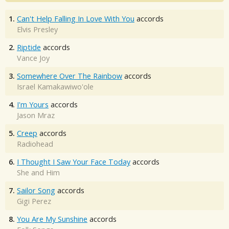
1.
Can't Help Falling In Love With You
accords
Elvis Presley
2.
Riptide
accords
Vance Joy
3.
Somewhere Over The Rainbow
accords
Israel Kamakawiwo'ole
4.
I'm Yours
accords
Jason Mraz
5.
Creep
accords
Radiohead
6.
I Thought I Saw Your Face Today
accords
She and Him
7.
Sailor Song
accords
Gigi Perez
8.
You Are My Sunshine
accords