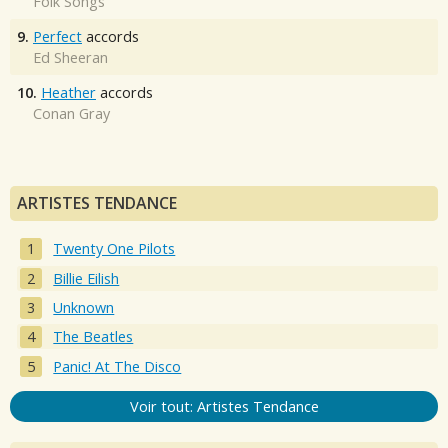
Folk Songs
9.
Perfect
accords
Ed Sheeran
10.
Heather
accords
Conan Gray
ARTISTES TENDANCE
Twenty One Pilots
Billie Eilish
Unknown
The Beatles
Panic! At The Disco
Voir tout: Artistes Tendance