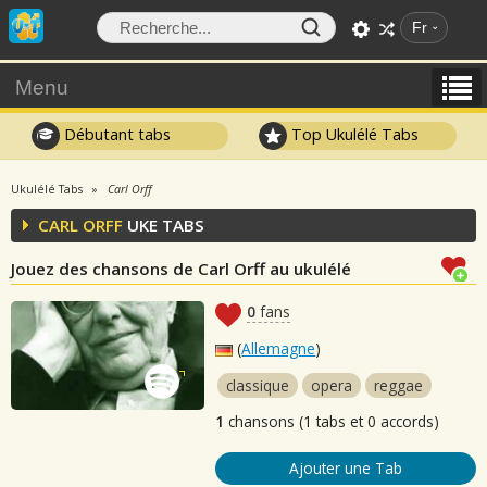
Fr
Menu
Débutant tabs
Top Ukulélé Tabs
Ukulélé Tabs
Carl Orff
CARL ORFF
UKE TABS
Jouez des chansons de Carl Orff au ukulélé
0
fans
(
Allemagne
)
classique
opera
reggae
1
chansons (1 tabs et 0 accords)
Ajouter une Tab