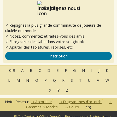
Rejoignez nous!
✓ Rejoignez la plus grande communauté de joueurs de
ukulélé du monde
✓ Notez, commentez et faites-vous des amis
✓ Enregistrez des tabs dans votre songbook
✓ Ajouter des tablatures, reprises, etc.
Inscription
0-9
A
B
C
D
E
F
G
H
I
J
K
L
M
N
O
P
Q
R
S
T
U
V
W
X
Y
Z
Notre Réseau:
Accordeur
Diagrammes d'accords
Gammes & Modes
Cours
(en)
•
•
•
•
•
FAQ
Contact
CGU
Données Personnelles
Partenaires