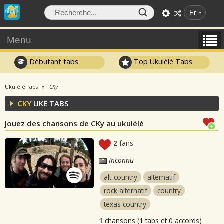
Fr
Menu
Débutant tabs
Top Ukulélé Tabs
Ukulélé Tabs
CKy
CKY
UKE TABS
Jouez des chansons de CKy au ukulélé
2
fans
Inconnu
alt-country
alternatif
rock alternatif
country
texas country
1
chansons (1 tabs et 0 accords)