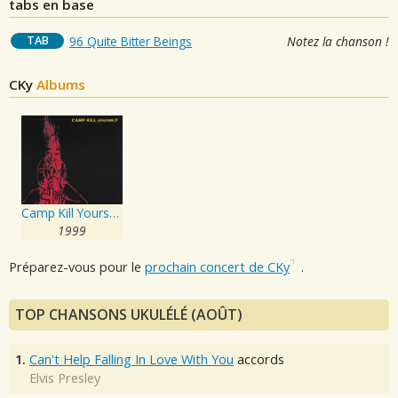
tabs en base
TAB
96 Quite Bitter Beings
Notez la chanson !
CKy
Albums
Camp Kill Yourself, Vol.1
1999
Préparez-vous pour le
prochain concert de CKy
.
TOP CHANSONS UKULÉLÉ (AOÛT)
1.
Can't Help Falling In Love With You
accords
Elvis Presley