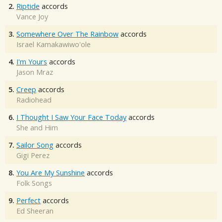
2.
Riptide
accords
Vance Joy
3.
Somewhere Over The Rainbow
accords
Israel Kamakawiwo'ole
4.
I'm Yours
accords
Jason Mraz
5.
Creep
accords
Radiohead
6.
I Thought I Saw Your Face Today
accords
She and Him
7.
Sailor Song
accords
Gigi Perez
8.
You Are My Sunshine
accords
Folk Songs
9.
Perfect
accords
Ed Sheeran