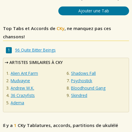
Ajouter une Tab
Top Tabs et Accords de
CKy
, ne manquez pas ces
chansons!
96 Quite Bitter Beings
ARTISTES SIMILAIRES À CKY
Alien Ant Farm
Shadows Fall
Mudvayne
Psychostick
Andrew W.K.
Bloodhound Gang
36 Crazyfists
Skindred
Adema
Il y a
1
CKy
Tablatures, accords, partitions de ukulélé