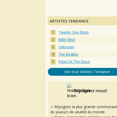
ARTISTES TENDANCE
Twenty One Pilots
Billie Eilish
Unknown
The Beatles
Panic! At The Disco
Voir tout: Artistes Tendance
Rejoignez nous!
✓ Rejoignez la plus grande communaut
de joueurs de ukulélé du monde