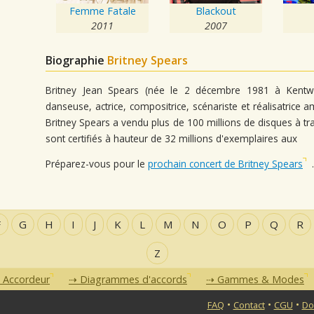
Femme Fatale
Blackout
2011
2007
Biographie
Britney Spears
Britney Jean Spears (née le 2 décembre 1981 à Kentwo
danseuse, actrice, compositrice, scénariste et réalisatrice 
Britney Spears a vendu plus de 100 millions de disques à 
sont certifiés à hauteur de 32 millions d'exemplaires aux
Préparez-vous pour le
prochain concert de Britney Spears
.
F
G
H
I
J
K
L
M
N
O
P
Q
R
Z
Accordeur
Diagrammes d'accords
Gammes & Modes
•
•
•
FAQ
Contact
CGU
Do