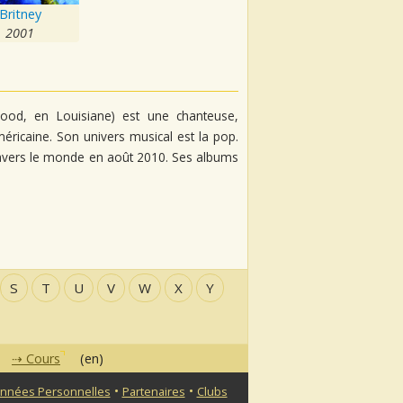
Britney
2001
od, en Louisiane) est une chanteuse,
américaine. Son univers musical est la pop.
travers le monde en août 2010. Ses albums
S
T
U
V
W
X
Y
Cours
(en)
•
•
nnées Personnelles
Partenaires
Clubs