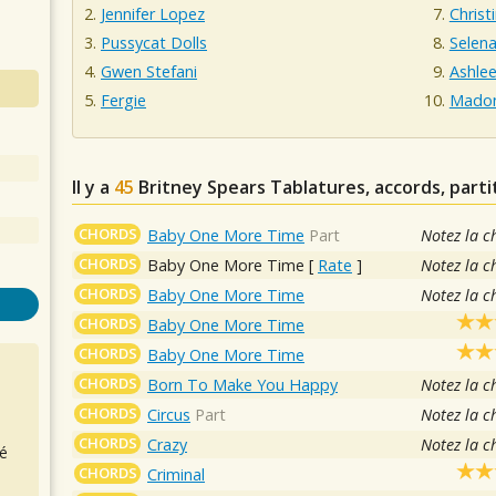
Jennifer Lopez
Christ
Pussycat Dolls
Selen
Gwen Stefani
Ashle
Fergie
Mado
Il y a
45
Britney Spears
Tablatures, accords, parti
CHORDS
Baby One More Time
Part
Notez la c
CHORDS
Baby One More Time
[
Rate
]
Notez la c
CHORDS
Baby One More Time
Notez la c
CHORDS
Baby One More Time
CHORDS
Baby One More Time
CHORDS
Born To Make You Happy
Notez la c
CHORDS
Circus
Part
Notez la c
CHORDS
Crazy
Notez la c
é
CHORDS
Criminal