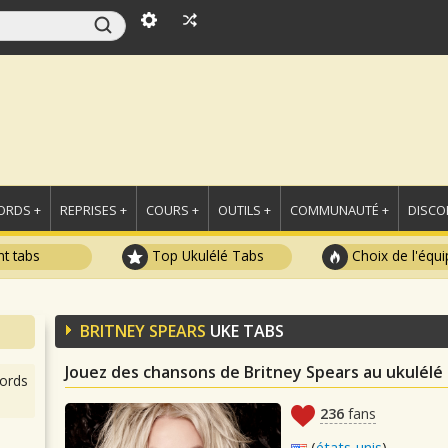
ORDS +
REPRISES +
COURS +
OUTILS +
COMMUNAUTÉ +
DISCO
t tabs
Top Ukulélé Tabs
Choix de l'équi
BRITNEY SPEARS
UKE TABS
Jouez des chansons de Britney Spears au ukulélé
ords
236
fans
(
états-unis
)