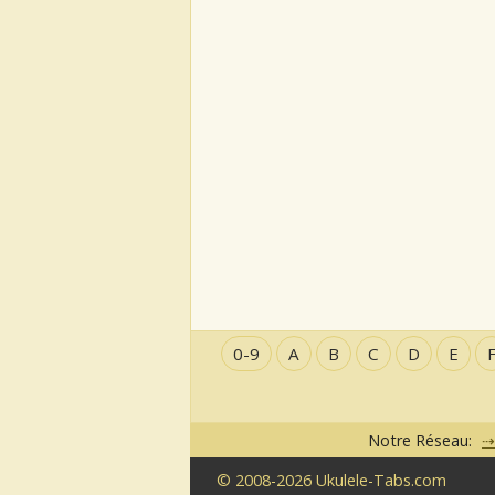
0-9
A
B
C
D
E
Notre Réseau:
© 2008-2026 Ukulele-Tabs.com