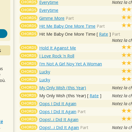
s
CHORDS
Everytime
Notez la c
CHORDS
Everytime
CHORDS
Gimme More
Part
CHORDS
Hit Me Baby One More Time
Part
CHORDS
Hit Me Baby One More Time
[
Rate
]
Part
Notez la c
CHORDS
Hold It Against Me
S
CHORDS
I Love Rock 'n Roll
CHORDS
I'm Not A Girl Noy Yet A Woman
us
CHORDS
Lucky
e
CHORDS
Lucky
où.
CHORDS
My Only Wish (this Year)
Notez la c
CHORDS
My Only Wish (this Year)
[
Rate
]
Notez la c
CHORDS
Oops I Did It Again
Notez la c
CHORDS
Oops I Did It Again
Part
CHORDS
Oops!...i Did It Again
lé
CHORDS
Oops!…i Did It Again
Part
Notez la c
r