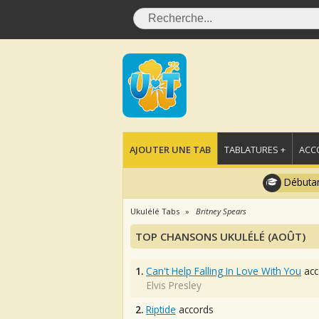
AJOUTER UNE TAB
TABLATURES +
ACC
Débutan
Ukulélé Tabs
Britney Spears
TOP CHANSONS UKULÉLÉ (AOÛT)
1.
Can't Help Falling In Love With You
acc
Elvis Presley
2.
Riptide
accords