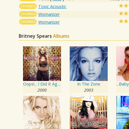
CHORDS
Toxic Acoustic
CHORDS
Womanizer
CHORDS
Womanizer
Britney Spears
Albums
Oops!... I Did It Again
In The Zone
2000
2003