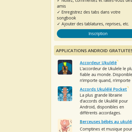
✓ Notez, commentez et faites-vous de
amis
✓ Enregistrez des tabs dans votre
songbook
✓ Ajouter des tablatures, reprises, etc.
Inscription
APPLICATIONS ANDROID GRATUITE
Accordeur Ukulélé
L’accordeur de Ukulele le pl
fiable au monde. Disponibl
n’importe quand, n’importe 
Accords Ukulélé Pocket
La plus grande librairie
d’accords de Ukulélé pour
Android, disponibles en
différents accordages.
Berceuses bébés au ukulé
Comptines et musique pou