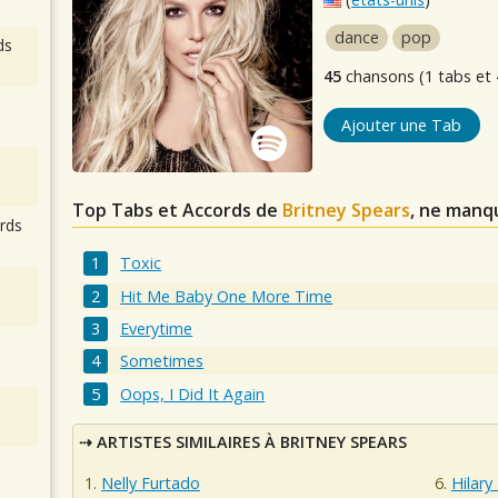
dance
pop
ds
45
chansons (1 tabs et 
Ajouter une Tab
Top Tabs et Accords de
Britney Spears
, ne manq
rds
Toxic
Hit Me Baby One More Time
Everytime
Sometimes
Oops, I Did It Again
ARTISTES SIMILAIRES À BRITNEY SPEARS
Nelly Furtado
Hilary