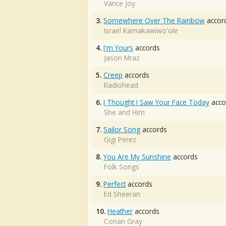
Vance Joy
3.
Somewhere Over The Rainbow
accor
Israel Kamakawiwo'ole
4.
I'm Yours
accords
Jason Mraz
5.
Creep
accords
Radiohead
6.
I Thought I Saw Your Face Today
acco
She and Him
7.
Sailor Song
accords
Gigi Perez
8.
You Are My Sunshine
accords
Folk Songs
9.
Perfect
accords
Ed Sheeran
10.
Heather
accords
Conan Gray