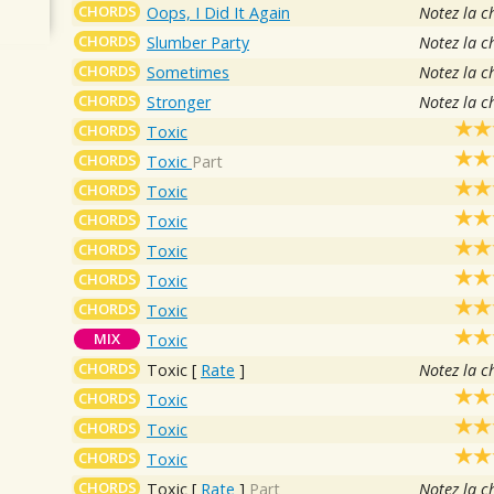
CHORDS
Oops, I Did It Again
Notez la c
CHORDS
Slumber Party
Notez la c
CHORDS
Sometimes
Notez la c
CHORDS
Stronger
Notez la c
CHORDS
Toxic
CHORDS
Toxic
Part
CHORDS
Toxic
CHORDS
Toxic
CHORDS
Toxic
CHORDS
Toxic
CHORDS
Toxic
MIX
Toxic
CHORDS
Toxic
[
Rate
]
Notez la c
CHORDS
Toxic
CHORDS
Toxic
CHORDS
Toxic
CHORDS
Toxic
[
Rate
]
Part
Notez la c