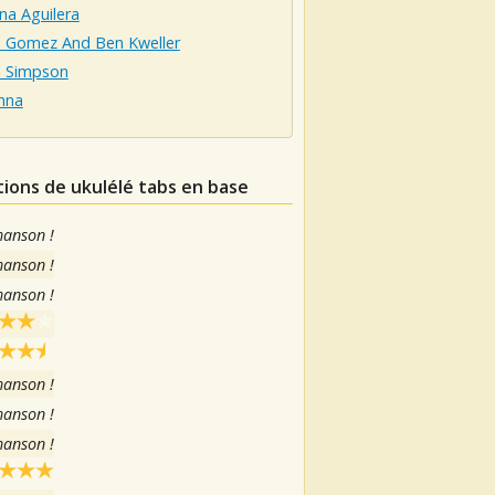
ina Aguilera
a Gomez And Ben Kweller
e Simpson
nna
tions de ukulélé tabs en base
hanson !
hanson !
hanson !
hanson !
hanson !
hanson !