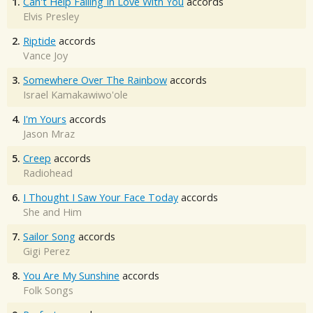
1.
Can't Help Falling In Love With You
accords
Elvis Presley
2.
Riptide
accords
Vance Joy
3.
Somewhere Over The Rainbow
accords
Israel Kamakawiwo'ole
4.
I'm Yours
accords
Jason Mraz
5.
Creep
accords
Radiohead
6.
I Thought I Saw Your Face Today
accords
She and Him
7.
Sailor Song
accords
Gigi Perez
8.
You Are My Sunshine
accords
Folk Songs