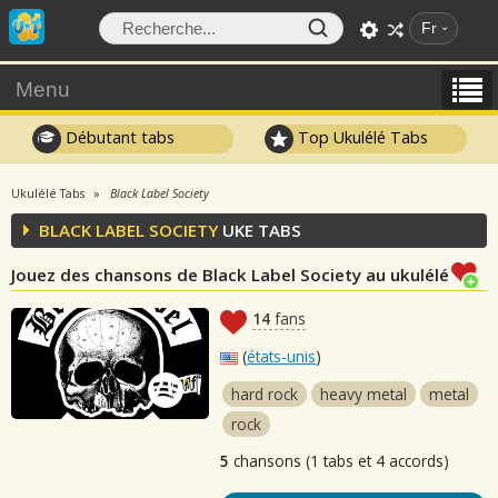
Fr
Menu
Débutant tabs
Top Ukulélé Tabs
Ukulélé Tabs
Black Label Society
BLACK LABEL SOCIETY
UKE TABS
Jouez des chansons de Black Label Society au ukulélé
14
fans
(
états-unis
)
hard rock
heavy metal
metal
rock
5
chansons (1 tabs et 4 accords)