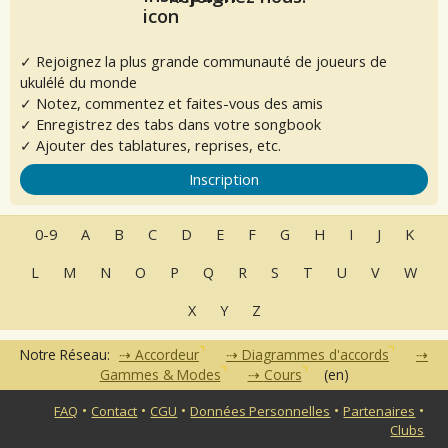
✓ Rejoignez la plus grande communauté de joueurs de
ukulélé du monde
✓ Notez, commentez et faites-vous des amis
✓ Enregistrez des tabs dans votre songbook
✓ Ajouter des tablatures, reprises, etc.
Inscription
0-9
A
B
C
D
E
F
G
H
I
J
K
L
M
N
O
P
Q
R
S
T
U
V
W
X
Y
Z
Notre Réseau:
Accordeur
Diagrammes d'accords
Gammes & Modes
Cours
(en)
•
•
•
•
•
FAQ
Contact
CGU
Données Personnelles
Partenaires
Clubs