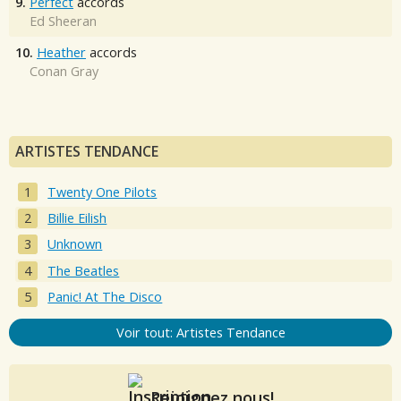
9.
Perfect
accords
Ed Sheeran
10.
Heather
accords
Conan Gray
ARTISTES TENDANCE
Twenty One Pilots
Billie Eilish
Unknown
The Beatles
Panic! At The Disco
Voir tout: Artistes Tendance
Rejoignez nous!