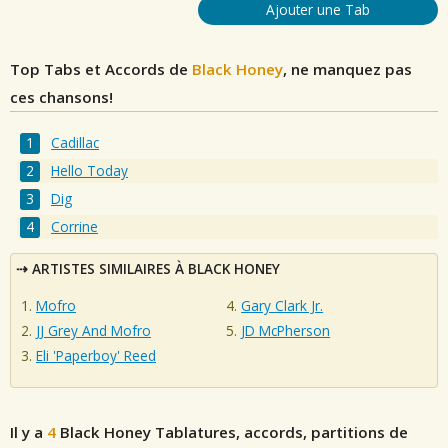
Ajouter une Tab
Top Tabs et Accords de
Black Honey
, ne manquez pas
ces chansons!
Cadillac
Hello Today
Dig
Corrine
ARTISTES SIMILAIRES À BLACK HONEY
Mofro
Gary Clark Jr.
JJ Grey And Mofro
JD McPherson
Eli 'Paperboy' Reed
Il y a
4
Black Honey
Tablatures, accords, partitions de