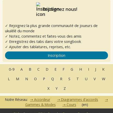
Rejoignez nous!
✓ Rejoignez la plus grande communauté de joueurs de
ukulélé du monde
✓ Notez, commentez et faites-vous des amis
✓ Enregistrez des tabs dans votre songbook
✓ Ajouter des tablatures, reprises, etc.
Inscription
0-9
A
B
C
D
E
F
G
H
I
J
K
L
M
N
O
P
Q
R
S
T
U
V
W
X
Y
Z
Notre Réseau:
Accordeur
Diagrammes d'accords
Gammes & Modes
Cours
(en)