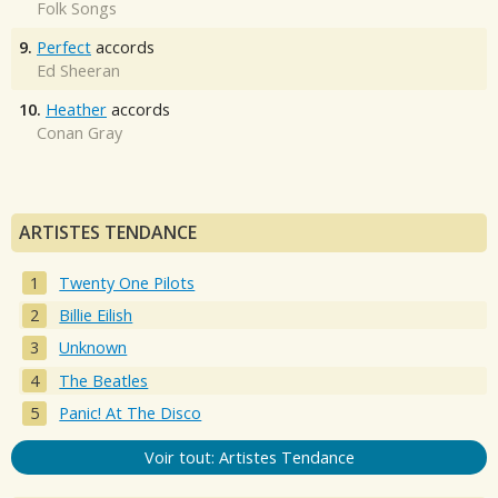
Folk Songs
9.
Perfect
accords
Ed Sheeran
10.
Heather
accords
Conan Gray
ARTISTES TENDANCE
Twenty One Pilots
Billie Eilish
Unknown
The Beatles
Panic! At The Disco
Voir tout: Artistes Tendance