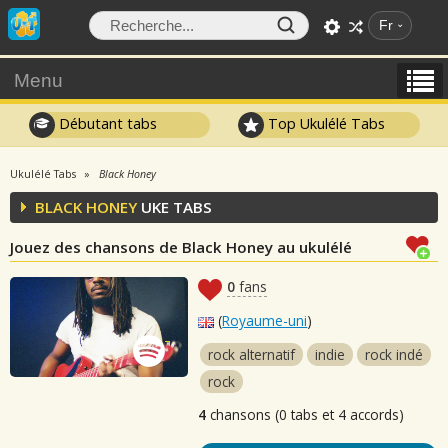
Fr
Menu
Débutant tabs
Top Ukulélé Tabs
Ukulélé Tabs
Black Honey
BLACK HONEY
UKE TABS
Jouez des chansons de Black Honey au ukulélé
0
fans
(
Royaume-uni
)
rock alternatif
indie
rock indé
rock
4
chansons (0 tabs et 4 accords)