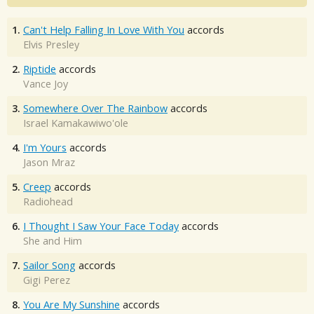
1.
Can't Help Falling In Love With You
accords
Elvis Presley
2.
Riptide
accords
Vance Joy
3.
Somewhere Over The Rainbow
accords
Israel Kamakawiwo'ole
4.
I'm Yours
accords
Jason Mraz
5.
Creep
accords
Radiohead
6.
I Thought I Saw Your Face Today
accords
She and Him
7.
Sailor Song
accords
Gigi Perez
8.
You Are My Sunshine
accords