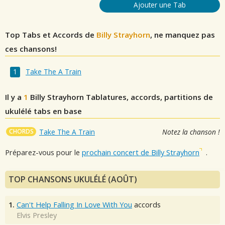
Ajouter une Tab
Top Tabs et Accords de
Billy Strayhorn
, ne manquez pas
ces chansons!
Take The A Train
Il y a
1
Billy Strayhorn
Tablatures, accords, partitions de
ukulélé tabs en base
CHORDS
Take The A Train
Notez la chanson !
Préparez-vous pour le
prochain concert de Billy Strayhorn
.
TOP CHANSONS UKULÉLÉ (AOÛT)
1.
Can't Help Falling In Love With You
accords
Elvis Presley