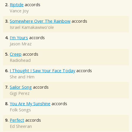
2.
Riptide
accords
Vance Joy
3.
Somewhere Over The Rainbow
accords
Israel Kamakawiwo'ole
4.
I'm Yours
accords
Jason Mraz
5.
Creep
accords
Radiohead
6.
I Thought I Saw Your Face Today
accords
She and Him
7.
Sailor Song
accords
Gigi Perez
8.
You Are My Sunshine
accords
Folk Songs
9.
Perfect
accords
Ed Sheeran