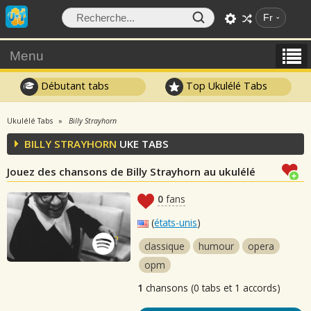
Fr
Menu
Débutant tabs
Top Ukulélé Tabs
Ukulélé Tabs
Billy Strayhorn
BILLY STRAYHORN
UKE TABS
Jouez des chansons de Billy Strayhorn au ukulélé
0
fans
(
états-unis
)
classique
humour
opera
opm
1
chansons (0 tabs et 1 accords)