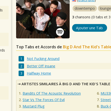
downtempo
lounge
ds
3
chansons (0 tabs et 3
Ajouter une Tab
Top Tabs et Accords de
Big D And The Kid's Tabl
rds
Not Fucking Around
Better Off Insane
Halfway Home
ARTISTES SIMILAIRES À BIG D AND THE KID'S TABLE
Bandits Of The Acoustic Revolution
MU33
Star Vs The Forces Of Evil
Street
Mustard Plug
Buck-