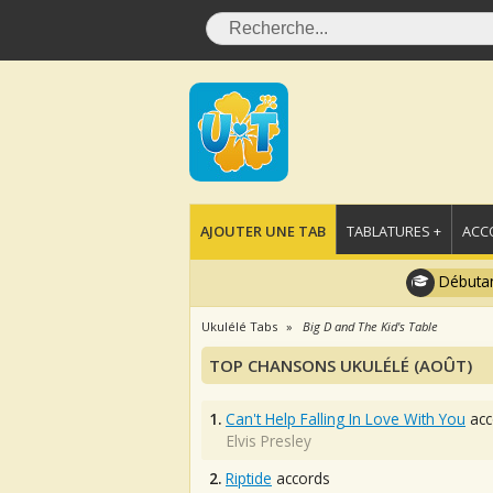
AJOUTER UNE TAB
TABLATURES +
ACC
Débutan
Ukulélé Tabs
Big D and The Kid's Table
TOP CHANSONS UKULÉLÉ (AOÛT)
1.
Can't Help Falling In Love With You
acc
Elvis Presley
2.
Riptide
accords