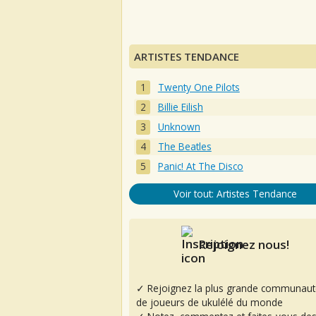
ARTISTES TENDANCE
Twenty One Pilots
Billie Eilish
Unknown
The Beatles
Panic! At The Disco
Voir tout: Artistes Tendance
Rejoignez nous!
✓ Rejoignez la plus grande communaut
de joueurs de ukulélé du monde