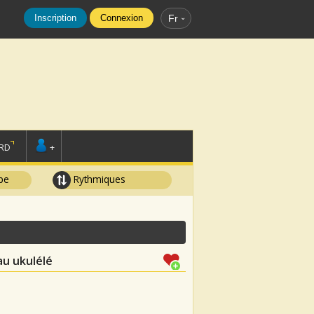
Inscription
Connexion
Fr
RD
+
pe
Rythmiques
au ukulélé