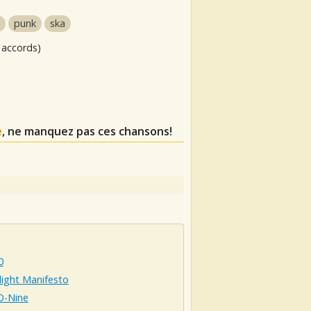
punk
ska
 accords)
e
, ne manquez pas ces chansons!
0
light Manifesto
O-Nine