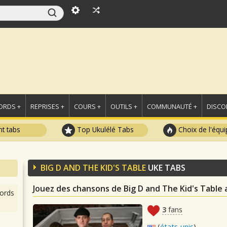
ORDS +
REPRISES +
COURS +
OUTILS +
COMMUNAUTÉ +
DISCO
t tabs
Top Ukulélé Tabs
Choix de l'équi
BIG D AND THE KID'S TABLE
UKE TABS
Jouez des chansons de Big D and The Kid's Table 
ords
3
fans
(
états-unis
)