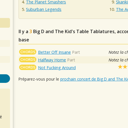
The Planet Smashers
Skanki
Suburban Legends
The A
Il y a
3
Big D and The Kid's Table
Tablatures, accor
base
CHORDS
Better Off Insane
Part
Notez la c
CHORDS
Halfway Home
Part
Notez la c
CHORDS
Not Fucking Around
Préparez-vous pour le
prochain concert de Big D and The Ki
é