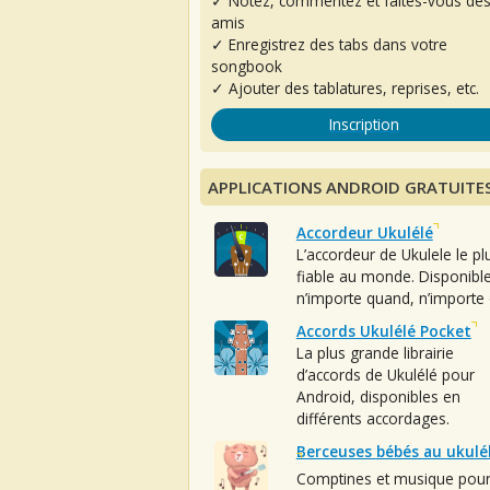
✓ Notez, commentez et faites-vous de
amis
✓ Enregistrez des tabs dans votre
songbook
✓ Ajouter des tablatures, reprises, etc.
Inscription
APPLICATIONS ANDROID GRATUITE
Accordeur Ukulélé
L’accordeur de Ukulele le pl
fiable au monde. Disponibl
n’importe quand, n’importe 
Accords Ukulélé Pocket
La plus grande librairie
d’accords de Ukulélé pour
Android, disponibles en
différents accordages.
Berceuses bébés au ukulé
Comptines et musique pou