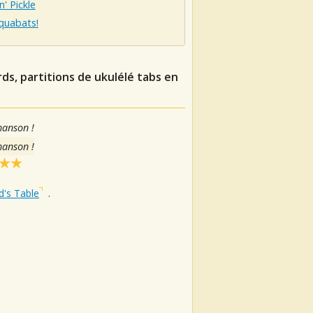
n' Pickle
quabats!
ds, partitions de ukulélé tabs en
hanson !
hanson !
d's Table
.