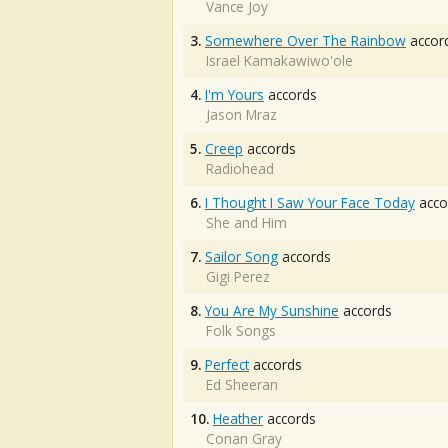
Vance Joy
3.
Somewhere Over The Rainbow
accor
Israel Kamakawiwo'ole
4.
I'm Yours
accords
Jason Mraz
5.
Creep
accords
Radiohead
6.
I Thought I Saw Your Face Today
acco
She and Him
7.
Sailor Song
accords
Gigi Perez
8.
You Are My Sunshine
accords
Folk Songs
9.
Perfect
accords
Ed Sheeran
10.
Heather
accords
Conan Gray