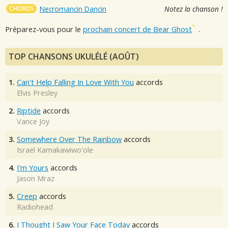
CHORDS
Necromancin Dancin
Notez la chanson !
Préparez-vous pour le
prochain concert de Bear Ghost
.
TOP CHANSONS UKULÉLÉ (AOÛT)
1.
Can't Help Falling In Love With You
accords
Elvis Presley
2.
Riptide
accords
Vance Joy
3.
Somewhere Over The Rainbow
accords
Israel Kamakawiwo'ole
4.
I'm Yours
accords
Jason Mraz
5.
Creep
accords
Radiohead
6.
I Thought I Saw Your Face Today
accords