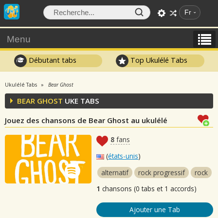
Fr
Menu
Débutant tabs
Top Ukulélé Tabs
Ukulélé Tabs
Bear Ghost
BEAR GHOST
UKE TABS
Jouez des chansons de Bear Ghost au ukulélé
8
fans
(
états-unis
)
alternatif
rock progressif
rock
1
chansons (0 tabs et 1 accords)
Ajouter une Tab