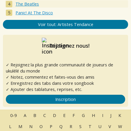
The Beatles
Panic! At The Disco
Voir tout: Artistes Tendance
Rejoignez nous!
✓ Rejoignez la plus grande communauté de joueurs de
ukulélé du monde
✓ Notez, commentez et faites-vous des amis
✓ Enregistrez des tabs dans votre songbook
✓ Ajouter des tablatures, reprises, etc.
Inscription
0-9
A
B
C
D
E
F
G
H
I
J
K
L
M
N
O
P
Q
R
S
T
U
V
W