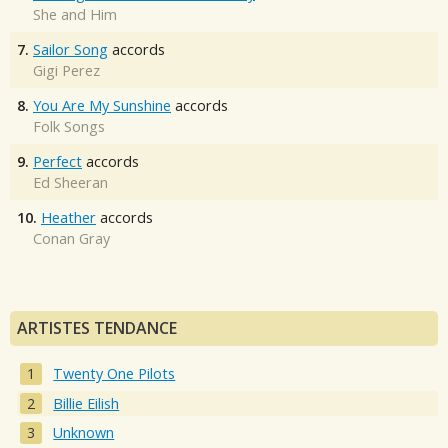
She and Him
7.
Sailor Song
accords
Gigi Perez
8.
You Are My Sunshine
accords
Folk Songs
9.
Perfect
accords
Ed Sheeran
10.
Heather
accords
Conan Gray
ARTISTES TENDANCE
Twenty One Pilots
Billie Eilish
Unknown