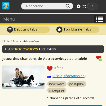
Fr
Menu
Débutant tabs
Top Ukulélé Tabs
Ukulélé Tabs
Astrocowboys
ASTROCOWBOYS
UKE TABS
Jouez des chansons de Astrocowboys au ukulélé
0
fans
(
Russie, fédération de
)
new wave
post-punk
shoegaze
1
chansons (0 tabs et 1 accords)