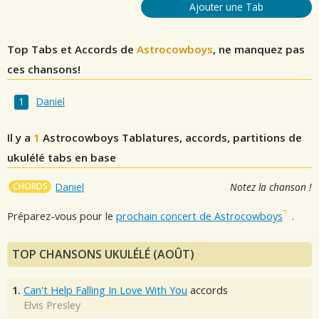
Ajouter une Tab
Top Tabs et Accords de
Astrocowboys
, ne manquez pas
ces chansons!
Daniel
Il y a
1
Astrocowboys
Tablatures, accords, partitions de
ukulélé tabs en base
CHORDS
Daniel
Notez la chanson !
Préparez-vous pour le
prochain concert de Astrocowboys
.
TOP CHANSONS UKULÉLÉ (AOÛT)
1.
Can't Help Falling In Love With You
accords
Elvis Presley