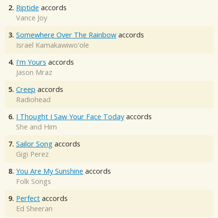
2.
Riptide
accords
Vance Joy
3.
Somewhere Over The Rainbow
accords
Israel Kamakawiwo'ole
4.
I'm Yours
accords
Jason Mraz
5.
Creep
accords
Radiohead
6.
I Thought I Saw Your Face Today
accords
She and Him
7.
Sailor Song
accords
Gigi Perez
8.
You Are My Sunshine
accords
Folk Songs
9.
Perfect
accords
Ed Sheeran