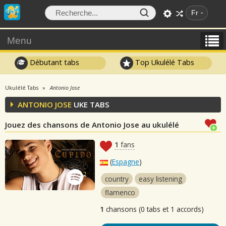
Fr
Menu
Débutant tabs
Top Ukulélé Tabs
Ukulélé Tabs
Antonio Jose
ANTONIO JOSE
UKE TABS
Jouez des chansons de Antonio Jose au ukulélé
1
fans
(
Espagne
)
country
easy listening
flamenco
1
chansons (0 tabs et 1 accords)