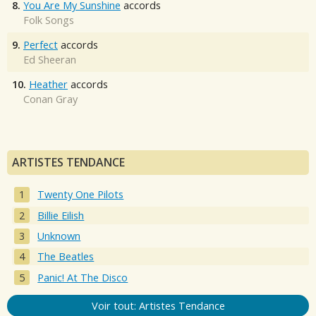
8.
You Are My Sunshine
accords
Folk Songs
9.
Perfect
accords
Ed Sheeran
10.
Heather
accords
Conan Gray
ARTISTES TENDANCE
Twenty One Pilots
Billie Eilish
Unknown
The Beatles
Panic! At The Disco
Voir tout: Artistes Tendance