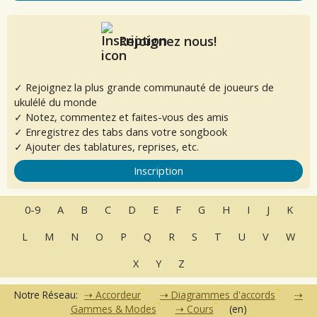
Rejoignez nous!
✓ Rejoignez la plus grande communauté de joueurs de
ukulélé du monde
✓ Notez, commentez et faites-vous des amis
✓ Enregistrez des tabs dans votre songbook
✓ Ajouter des tablatures, reprises, etc.
Inscription
0-9
A
B
C
D
E
F
G
H
I
J
K
L
M
N
O
P
Q
R
S
T
U
V
W
X
Y
Z
Notre Réseau:
Accordeur
Diagrammes d'accords
Gammes & Modes
Cours
(en)