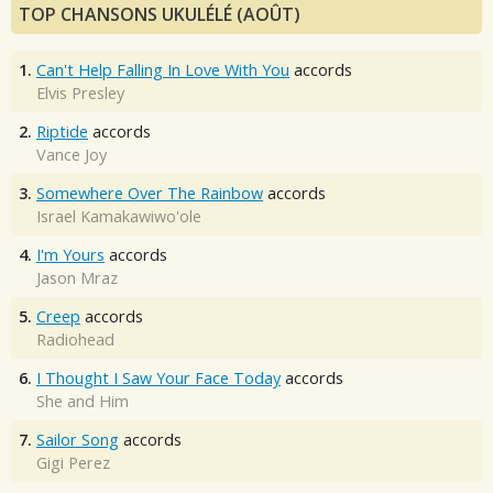
TOP CHANSONS UKULÉLÉ (AOÛT)
1.
Can't Help Falling In Love With You
accords
Elvis Presley
2.
Riptide
accords
Vance Joy
3.
Somewhere Over The Rainbow
accords
Israel Kamakawiwo'ole
4.
I'm Yours
accords
Jason Mraz
5.
Creep
accords
Radiohead
6.
I Thought I Saw Your Face Today
accords
She and Him
7.
Sailor Song
accords
Gigi Perez