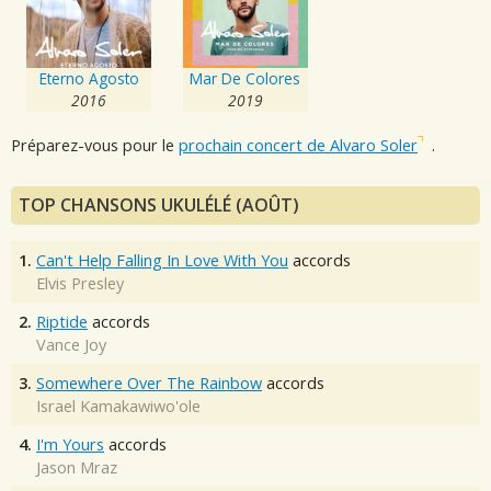
Eterno Agosto
Mar De Colores
2016
2019
Préparez-vous pour le
prochain concert de Alvaro Soler
.
TOP CHANSONS UKULÉLÉ (AOÛT)
1.
Can't Help Falling In Love With You
accords
Elvis Presley
2.
Riptide
accords
Vance Joy
3.
Somewhere Over The Rainbow
accords
Israel Kamakawiwo'ole
4.
I'm Yours
accords
Jason Mraz