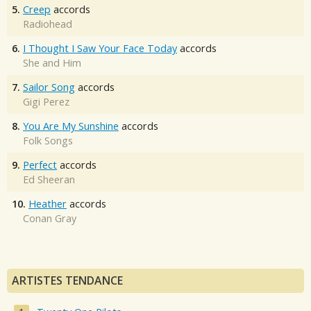
5.
Creep
accords
Radiohead
6.
I Thought I Saw Your Face Today
accords
She and Him
7.
Sailor Song
accords
Gigi Perez
8.
You Are My Sunshine
accords
Folk Songs
9.
Perfect
accords
Ed Sheeran
10.
Heather
accords
Conan Gray
ARTISTES TENDANCE