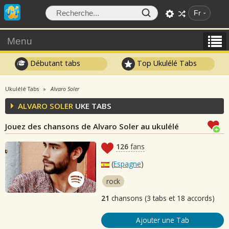
Fr
Menu
Débutant tabs
Top Ukulélé Tabs
Ukulélé Tabs
Alvaro Soler
ALVARO SOLER
UKE TABS
Jouez des chansons de Alvaro Soler au ukulélé
126
fans
(
Espagne
)
rock
21
chansons (3 tabs et 18 accords)
Ajouter une Tab