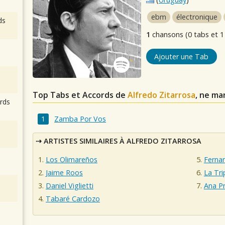
ebm
électronique
ds
1
chansons (0 tabs et 1
Ajouter une Tab
Top Tabs et Accords de
Alfredo Zitarrosa
, ne ma
rds
Zamba Por Vos
ARTISTES SIMILAIRES À ALFREDO ZITARROSA
Los Olimareños
Ferna
Jaime Roos
La Tri
Daniel Viglietti
Ana P
Tabaré Cardozo