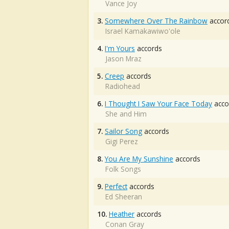
Vance Joy
3.
Somewhere Over The Rainbow
accor
Israel Kamakawiwo'ole
4.
I'm Yours
accords
Jason Mraz
5.
Creep
accords
Radiohead
6.
I Thought I Saw Your Face Today
acco
She and Him
7.
Sailor Song
accords
Gigi Perez
8.
You Are My Sunshine
accords
Folk Songs
9.
Perfect
accords
Ed Sheeran
10.
Heather
accords
Conan Gray