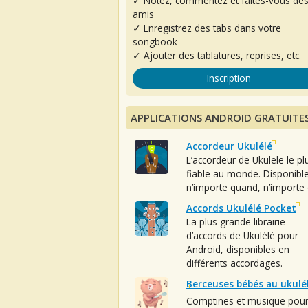
✓ Notez, commentez et faites-vous de
amis
✓ Enregistrez des tabs dans votre
songbook
✓ Ajouter des tablatures, reprises, etc.
Inscription
APPLICATIONS ANDROID GRATUITE
Accordeur Ukulélé
L’accordeur de Ukulele le pl
fiable au monde. Disponibl
n’importe quand, n’importe 
Accords Ukulélé Pocket
La plus grande librairie
d’accords de Ukulélé pour
Android, disponibles en
différents accordages.
Berceuses bébés au ukulé
Comptines et musique pou