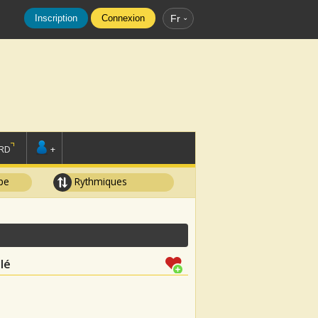
Inscription
Connexion
Fr
RD
+
pe
Rythmiques
lé