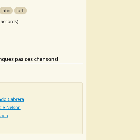
latin
lo-fi
 accords)
nquez pas ces chansons!
ndo Cabrera
ple Nelson
rada