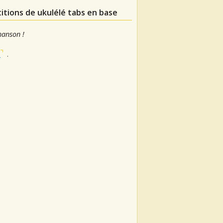
itions de ukulélé tabs en base
hanson !
a
.