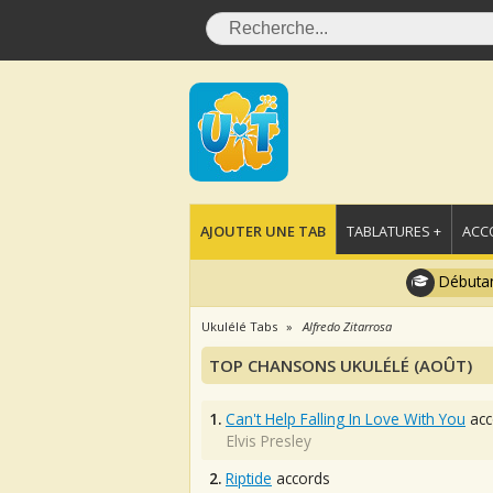
AJOUTER UNE TAB
TABLATURES +
ACC
Débutan
Ukulélé Tabs
Alfredo Zitarrosa
TOP CHANSONS UKULÉLÉ (AOÛT)
1.
Can't Help Falling In Love With You
acc
Elvis Presley
2.
Riptide
accords