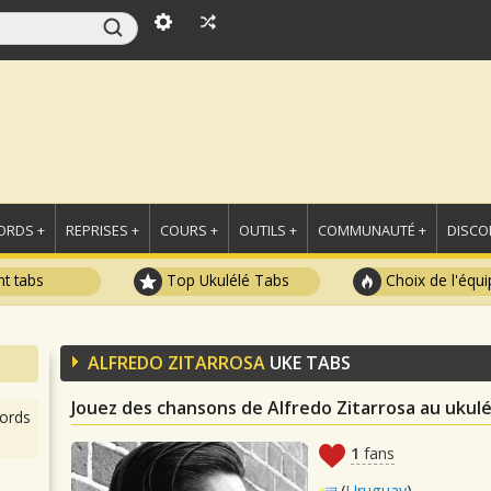
ORDS +
REPRISES +
COURS +
OUTILS +
COMMUNAUTÉ +
DISCO
t tabs
Top Ukulélé Tabs
Choix de l'équi
ALFREDO ZITARROSA
UKE TABS
Jouez des chansons de Alfredo Zitarrosa au ukulé
ords
1
fans
(
Uruguay
)