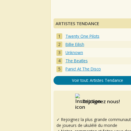
ARTISTES TENDANCE
Twenty One Pilots
Billie Eilish
Unknown
The Beatles
Panic! At The Disco
Voir tout: Artistes Tendance
Rejoignez nous!
✓ Rejoignez la plus grande communaut
de joueurs de ukulélé du monde