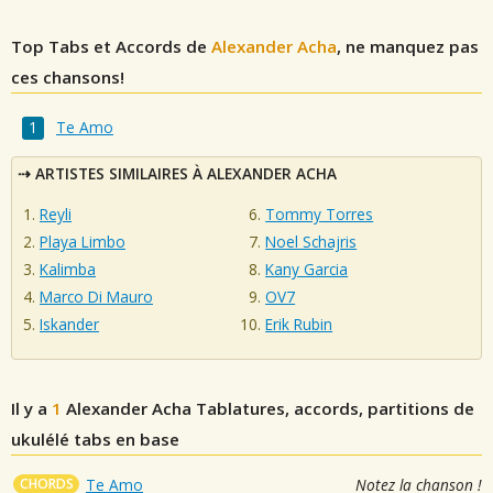
Top Tabs et Accords de
Alexander Acha
, ne manquez pas
ces chansons!
Te Amo
ARTISTES SIMILAIRES À ALEXANDER ACHA
Reyli
Tommy Torres
Playa Limbo
Noel Schajris
Kalimba
Kany Garcia
Marco Di Mauro
OV7
Iskander
Erik Rubin
Il y a
1
Alexander Acha
Tablatures, accords, partitions de
ukulélé tabs en base
CHORDS
Te Amo
Notez la chanson !