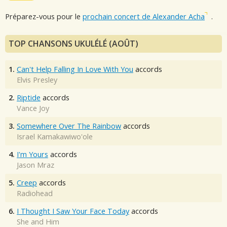
Préparez-vous pour le
prochain concert de Alexander Acha
.
TOP CHANSONS UKULÉLÉ (AOÛT)
1.
Can't Help Falling In Love With You
accords
Elvis Presley
2.
Riptide
accords
Vance Joy
3.
Somewhere Over The Rainbow
accords
Israel Kamakawiwo'ole
4.
I'm Yours
accords
Jason Mraz
5.
Creep
accords
Radiohead
6.
I Thought I Saw Your Face Today
accords
She and Him