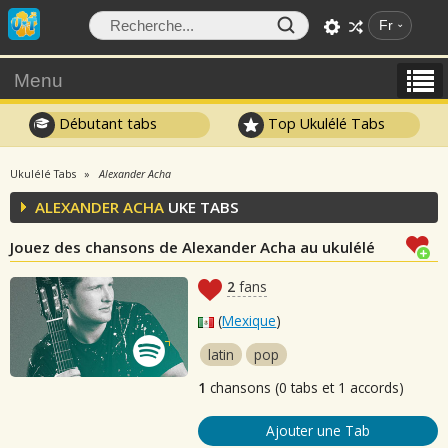
Fr
Menu
Débutant tabs
Top Ukulélé Tabs
Ukulélé Tabs
Alexander Acha
ALEXANDER ACHA
UKE TABS
Jouez des chansons de Alexander Acha au ukulélé
2
fans
(
Mexique
)
latin
pop
1
chansons (0 tabs et 1 accords)
Ajouter une Tab