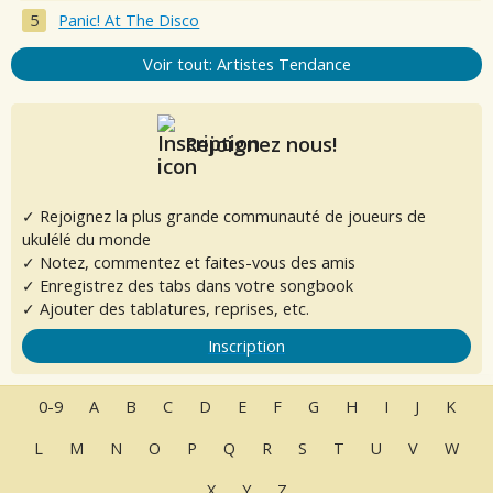
Panic! At The Disco
Voir tout: Artistes Tendance
Rejoignez nous!
✓ Rejoignez la plus grande communauté de joueurs de
ukulélé du monde
✓ Notez, commentez et faites-vous des amis
✓ Enregistrez des tabs dans votre songbook
✓ Ajouter des tablatures, reprises, etc.
Inscription
0-9
A
B
C
D
E
F
G
H
I
J
K
L
M
N
O
P
Q
R
S
T
U
V
W
X
Y
Z