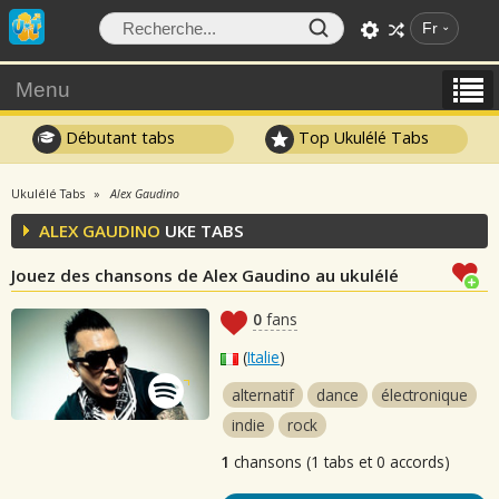
Fr
Menu
Débutant tabs
Top Ukulélé Tabs
Ukulélé Tabs
Alex Gaudino
ALEX GAUDINO
UKE TABS
Jouez des chansons de Alex Gaudino au ukulélé
0
fans
(
Italie
)
alternatif
dance
électronique
indie
rock
1
chansons (1 tabs et 0 accords)