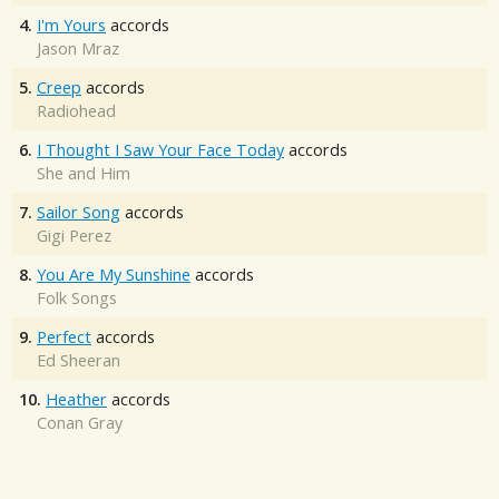
4.
I'm Yours
accords
Jason Mraz
5.
Creep
accords
Radiohead
6.
I Thought I Saw Your Face Today
accords
She and Him
7.
Sailor Song
accords
Gigi Perez
8.
You Are My Sunshine
accords
Folk Songs
9.
Perfect
accords
Ed Sheeran
10.
Heather
accords
Conan Gray