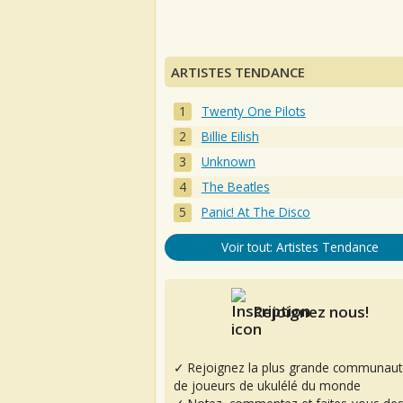
ARTISTES TENDANCE
Twenty One Pilots
Billie Eilish
Unknown
The Beatles
Panic! At The Disco
Voir tout: Artistes Tendance
Rejoignez nous!
✓ Rejoignez la plus grande communaut
de joueurs de ukulélé du monde