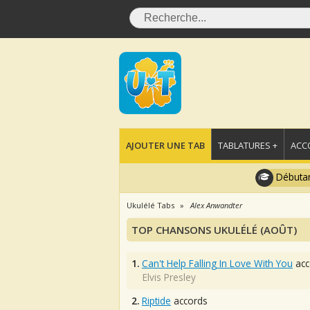
AJOUTER UNE TAB
TABLATURES +
ACC
Débutan
Ukulélé Tabs
Alex Anwandter
TOP CHANSONS UKULÉLÉ (AOÛT)
1.
Can't Help Falling In Love With You
acc
Elvis Presley
2.
Riptide
accords