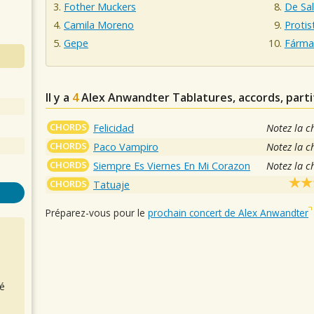
Fother Muckers
De Sa
Camila Moreno
Protis
Gepe
Fárma
Il y a
4
Alex Anwandter
Tablatures, accords, parti
CHORDS
Felicidad
Notez la c
CHORDS
Paco Vampiro
Notez la c
CHORDS
Siempre Es Viernes En Mi Corazon
Notez la c
CHORDS
Tatuaje
Préparez-vous pour le
prochain concert de Alex Anwandter
é