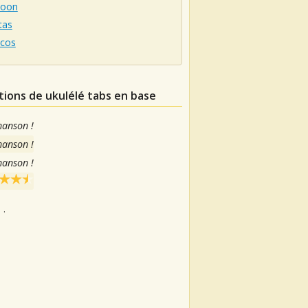
loon
tas
cos
tions de ukulélé tabs en base
hanson !
hanson !
hanson !
.