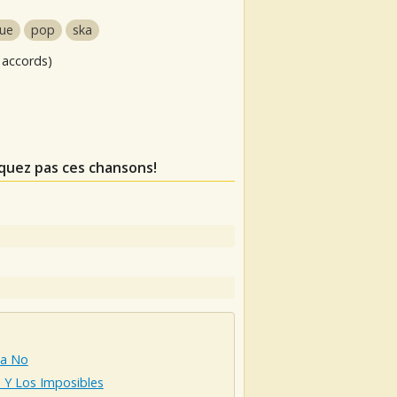
que
pop
ska
 accords)
quez pas ces chansons!
ta No
a Y Los Imposibles