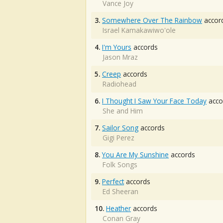
Vance Joy
3.
Somewhere Over The Rainbow
accor
Israel Kamakawiwo'ole
4.
I'm Yours
accords
Jason Mraz
5.
Creep
accords
Radiohead
6.
I Thought I Saw Your Face Today
acco
She and Him
7.
Sailor Song
accords
Gigi Perez
8.
You Are My Sunshine
accords
Folk Songs
9.
Perfect
accords
Ed Sheeran
10.
Heather
accords
Conan Gray