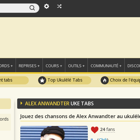
ORDS +
REPRISES +
COURS +
OUTILS +
COMMUNAUTÉ +
DISCO
t tabs
Top Ukulélé Tabs
Choix de l'équi
ALEX ANWANDTER
UKE TABS
Jouez des chansons de Alex Anwandter au ukulél
ords
24
fans
(
Chili
)