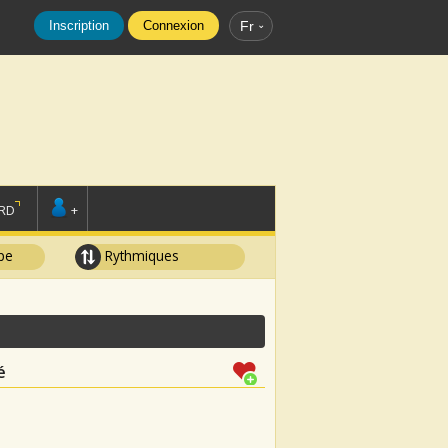
Inscription
Connexion
Fr
RD
+
pe
Rythmiques
é