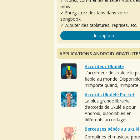
✓ Notez, commentez et faites-vous de
amis
✓ Enregistrez des tabs dans votre
songbook
✓ Ajouter des tablatures, reprises, etc.
Inscription
APPLICATIONS ANDROID GRATUITE
Accordeur Ukulélé
L’accordeur de Ukulele le pl
fiable au monde. Disponibl
n’importe quand, n’importe 
Accords Ukulélé Pocket
La plus grande librairie
d’accords de Ukulélé pour
Android, disponibles en
différents accordages.
Berceuses bébés au ukulé
Comptines et musique pou