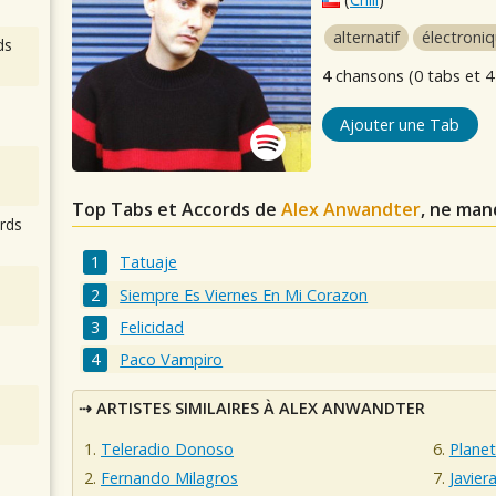
alternatif
électroni
ds
4
chansons (0 tabs et 4
Ajouter une Tab
Top Tabs et Accords de
Alex Anwandter
, ne man
rds
Tatuaje
Siempre Es Viernes En Mi Corazon
Felicidad
Paco Vampiro
ARTISTES SIMILAIRES À ALEX ANWANDTER
Teleradio Donoso
Plane
Fernando Milagros
Javier