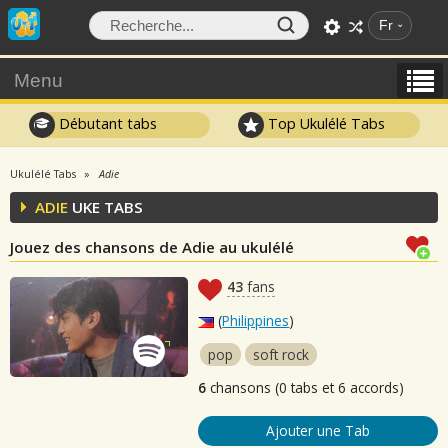
Fr
Menu
Débutant tabs
Top Ukulélé Tabs
Ukulélé Tabs
Adie
ADIE
UKE TABS
Jouez des chansons de Adie au ukulélé
43
fans
(
Philippines
)
pop
soft rock
6
chansons (0 tabs et 6 accords)
Ajouter une Tab