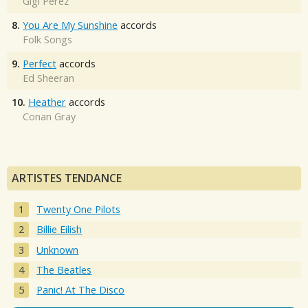
Gigi Perez
8.
You Are My Sunshine
accords
Folk Songs
9.
Perfect
accords
Ed Sheeran
10.
Heather
accords
Conan Gray
ARTISTES TENDANCE
Twenty One Pilots
Billie Eilish
Unknown
The Beatles
Panic! At The Disco