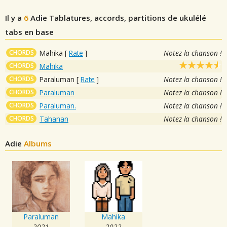
Il y a
6
Adie
Tablatures, accords, partitions de ukulélé
tabs en base
CHORDS
Mahika
[
Rate
]
Notez la chanson !
CHORDS
Mahika
CHORDS
Paraluman
[
Rate
]
Notez la chanson !
CHORDS
Paraluman
Notez la chanson !
CHORDS
Paraluman.
Notez la chanson !
CHORDS
Tahanan
Notez la chanson !
Adie
Albums
Paraluman
Mahika
2021
2022