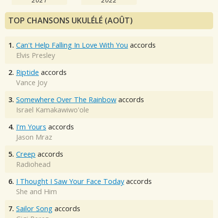
TOP CHANSONS UKULÉLÉ (AOÛT)
1.
Can't Help Falling In Love With You
accords
Elvis Presley
2.
Riptide
accords
Vance Joy
3.
Somewhere Over The Rainbow
accords
Israel Kamakawiwo'ole
4.
I'm Yours
accords
Jason Mraz
5.
Creep
accords
Radiohead
6.
I Thought I Saw Your Face Today
accords
She and Him
7.
Sailor Song
accords