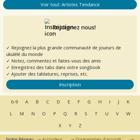
Voir tout: Artistes Tendance
Rejoignez nous!
✓ Rejoignez la plus grande communauté de joueurs de
ukulélé du monde
✓ Notez, commentez et faites-vous des amis
✓ Enregistrez des tabs dans votre songbook
✓ Ajouter des tablatures, reprises, etc.
Inscription
0-9
A
B
C
D
E
F
G
H
I
J
K
L
M
N
O
P
Q
R
S
T
U
V
W
X
Y
Z
Notre Réseau:
Accordeur
Diagrammes d'accords