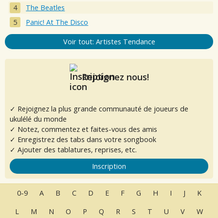
The Beatles
Panic! At The Disco
Voir tout: Artistes Tendance
Rejoignez nous!
✓ Rejoignez la plus grande communauté de joueurs de
ukulélé du monde
✓ Notez, commentez et faites-vous des amis
✓ Enregistrez des tabs dans votre songbook
✓ Ajouter des tablatures, reprises, etc.
Inscription
0-9
A
B
C
D
E
F
G
H
I
J
K
L
M
N
O
P
Q
R
S
T
U
V
W