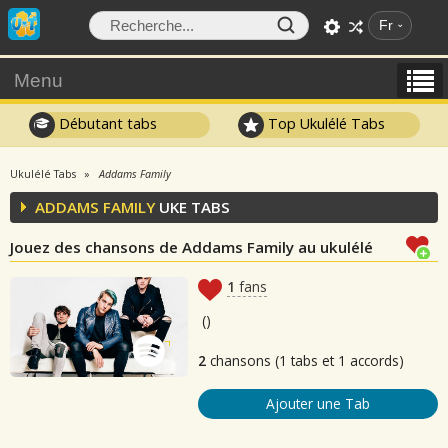
Fr
Menu
Débutant tabs
Top Ukulélé Tabs
Ukulélé Tabs
Addams Family
ADDAMS FAMILY
UKE TABS
Jouez des chansons de Addams Family au ukulélé
1
fans
(
)
2
chansons (1 tabs et 1 accords)
Ajouter une Tab