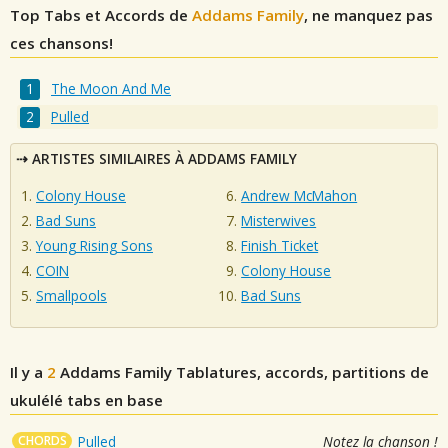
Top Tabs et Accords de
Addams Family
, ne manquez pas
ces chansons!
The Moon And Me
Pulled
ARTISTES SIMILAIRES À ADDAMS FAMILY
Colony House
Andrew McMahon
Bad Suns
Misterwives
Young Rising Sons
Finish Ticket
COIN
Colony House
Smallpools
Bad Suns
Il y a
2
Addams Family
Tablatures, accords, partitions de
ukulélé tabs en base
CHORDS
Pulled
Notez la chanson !