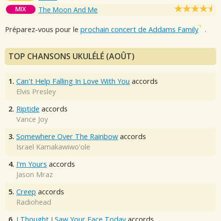
MIX
The Moon And Me
Préparez-vous pour le
prochain concert de Addams Family
.
TOP CHANSONS UKULÉLÉ (AOÛT)
1.
Can't Help Falling In Love With You
accords
Elvis Presley
2.
Riptide
accords
Vance Joy
3.
Somewhere Over The Rainbow
accords
Israel Kamakawiwo'ole
4.
I'm Yours
accords
Jason Mraz
5.
Creep
accords
Radiohead
6.
I Thought I Saw Your Face Today
accords