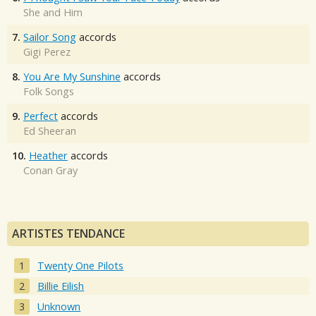
She and Him
7.
Sailor Song
accords
Gigi Perez
8.
You Are My Sunshine
accords
Folk Songs
9.
Perfect
accords
Ed Sheeran
10.
Heather
accords
Conan Gray
ARTISTES TENDANCE
Twenty One Pilots
Billie Eilish
Unknown