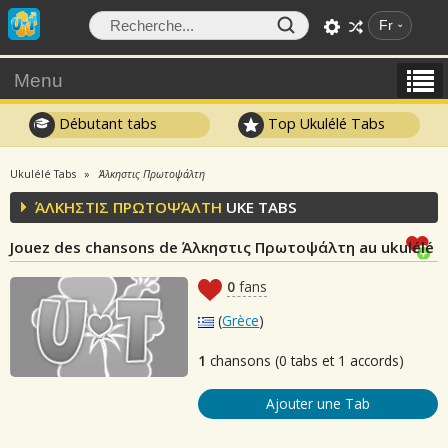
Fr
Menu
Débutant tabs
Top Ukulélé Tabs
Ukulélé Tabs
Άλκηστις Πρωτοψάλτη
ΆΛΚΗΣΤΙΣ ΠΡΩΤΟΨΆΛΤΗ
UKE TABS
Jouez des chansons de Άλκηστις Πρωτοψάλτη au ukulélé
0
fans
(
Grèce
)
1
chansons (0 tabs et 1 accords)
Ajouter une Tab