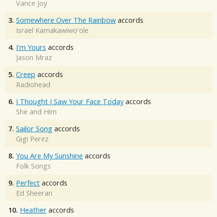
Vance Joy
3.
Somewhere Over The Rainbow
accords
Israel Kamakawiwo'ole
4.
I'm Yours
accords
Jason Mraz
5.
Creep
accords
Radiohead
6.
I Thought I Saw Your Face Today
accords
She and Him
7.
Sailor Song
accords
Gigi Perez
8.
You Are My Sunshine
accords
Folk Songs
9.
Perfect
accords
Ed Sheeran
10.
Heather
accords