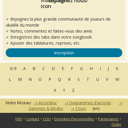
Rejoignez nous!
✓ Rejoignez la plus grande communauté de joueurs de
ukulélé du monde
✓ Notez, commentez et faites-vous des amis
✓ Enregistrez des tabs dans votre songbook
✓ Ajouter des tablatures, reprises, etc.
Inscription
0-9
A
B
C
D
E
F
G
H
I
J
K
L
M
N
O
P
Q
R
S
T
U
V
W
X
Y
Z
Notre Réseau:
Accordeur
Diagrammes d'accords
Gammes & Modes
Cours
(en)
•
•
•
•
•
FAQ
Contact
CGU
Données Personnelles
Partenaires
Clubs