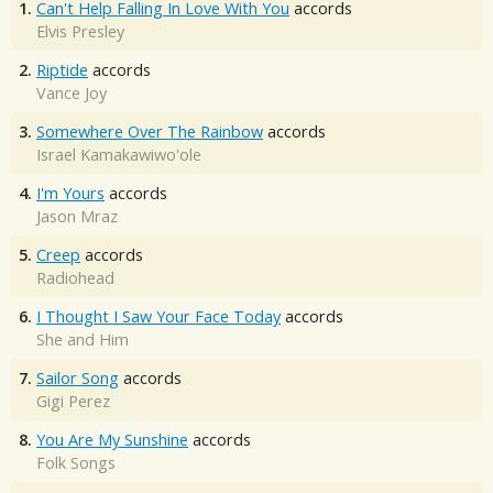
1.
Can't Help Falling In Love With You
accords
Elvis Presley
2.
Riptide
accords
Vance Joy
3.
Somewhere Over The Rainbow
accords
Israel Kamakawiwo'ole
4.
I'm Yours
accords
Jason Mraz
5.
Creep
accords
Radiohead
6.
I Thought I Saw Your Face Today
accords
She and Him
7.
Sailor Song
accords
Gigi Perez
8.
You Are My Sunshine
accords
Folk Songs