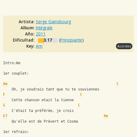
Artista:
Serge Gainsbourg
Album:
Intégrale
Año:
2011
Dificultad:
3.17
(
Principiante
)
Key:
Am
Acordes
Intro:Am
1er couplet:
Am
C
    Oh, je voudrais tant que tu te souviennes
F
C
    Cette chanson etait la tienne
G
C
    C'était ta préférée, je crois
E7
Am
    Qu'elle est de Prévert et Cosma
1er refrain: