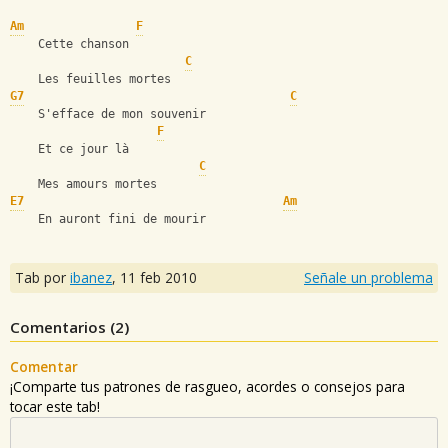
Am
F
    Cette chanson
C
    Les feuilles mortes
G7
C
    S'efface de mon souvenir
F
    Et ce jour là
C
    Mes amours mortes
E7
Am
    En auront fini de mourir
Tab por
ibanez
,
11 feb 2010
Señale un problema
Comentarios (
2
)
Comentar
¡Comparte tus patrones de rasgueo, acordes o consejos para
tocar este tab!