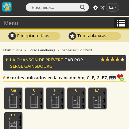
Es
Menu
Principiante tabs
Top tablaturas
Ukulele Tabs
Serge Gainsbourg
La Chanson De Prévert
LA CHANSON DE PRÉVERT
TAB POR
SERGE GAINSBOURG
6
Acordes utilizados en la canción
: Am, C, F, G, E7, G7