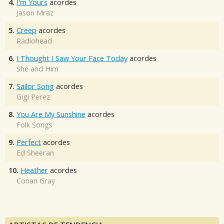
4.
I'm Yours
acordes
Jason Mraz
5.
Creep
acordes
Radiohead
6.
I Thought I Saw Your Face Today
acordes
She and Him
7.
Sailor Song
acordes
Gigi Perez
8.
You Are My Sunshine
acordes
Folk Songs
9.
Perfect
acordes
Ed Sheeran
10.
Heather
acordes
Conan Gray