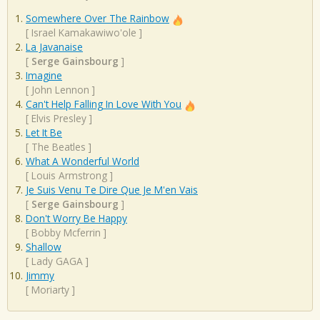
Somewhere Over The Rainbow
[
Israel Kamakawiwo'ole
]
La Javanaise
[
Serge Gainsbourg
]
Imagine
[
John Lennon
]
Can't Help Falling In Love With You
[
Elvis Presley
]
Let It Be
[
The Beatles
]
What A Wonderful World
[
Louis Armstrong
]
Je Suis Venu Te Dire Que Je M'en Vais
[
Serge Gainsbourg
]
Don't Worry Be Happy
[
Bobby Mcferrin
]
Shallow
[
Lady GAGA
]
Jimmy
[
Moriarty
]