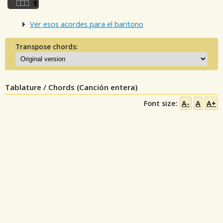
Ver esos acordes para el baritono
Transpose chords:
Tablature / Chords (Canción entera)
Font size:
A-
A
A+