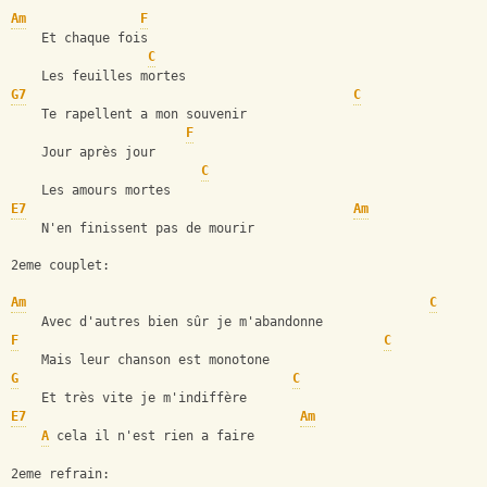
Am
F
    Et chaque fois
C
    Les feuilles mortes
G7
C
    Te rapellent a mon souvenir
F
    Jour après jour
C
    Les amours mortes
E7
Am
    N'en finissent pas de mourir
2eme couplet:
Am
C
    Avec d'autres bien sûr je m'abandonne
F
C
    Mais leur chanson est monotone
G
C
    Et très vite je m'indiffère
E7
Am
A
 cela il n'est rien a faire
2eme refrain: