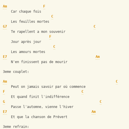
Am
F
    Car chaque fois
C
    Les feuilles mortes
G7
C
    Te rapellent a mon souvenir
F
    Jour après jour
C
    Les amours mortes
E7
Am
    N'en finissent pas de mourir
3eme couplet:
Am
C
    Peut on jamais savoir par où commence
F
C
    Et quand finit l'indifférence
G
C
    Passe l'automne, vienne l'hiver
E7
Am
    Et que la chanson de Prévert
3eme refrain: