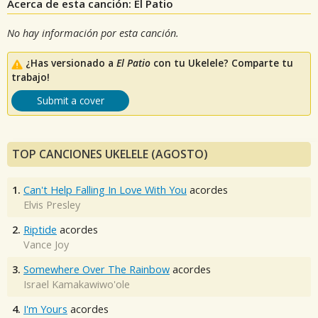
Acerca de esta canción: El Patio
No hay información por esta canción.
¿Has versionado a
El Patio
con tu Ukelele? Comparte tu
trabajo!
Submit a cover
TOP CANCIONES UKELELE (AGOSTO)
1.
Can't Help Falling In Love With You
acordes
Elvis Presley
2.
Riptide
acordes
Vance Joy
3.
Somewhere Over The Rainbow
acordes
Israel Kamakawiwo'ole
4.
I'm Yours
acordes