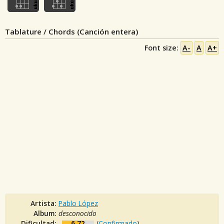
Tablature / Chords (Canción entera)
Font size:
A-
A
A+
Artista:
Pablo López
Album:
desconocido
Dificultad:
6.72
(
Confirmado
)