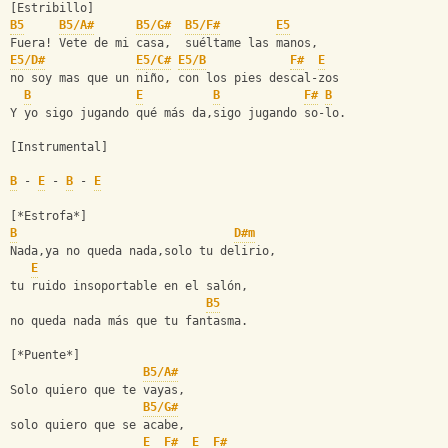
[Estribillo]
B5
B5/A#
B5/G#
B5/F#
E5
Fuera! Vete de mi casa,  suéltame las manos,
E5/D#
E5/C#
E5/B
F#
E
no soy mas que un niño, con los pies descal-zos
B
E
B
F#
B
Y yo sigo jugando qué más da,sigo jugando so-lo.
[Instrumental]
B
 - 
E
 - 
B
 - 
E
[*Estrofa*]
B
D#m
Nada,ya no queda nada,solo tu delirio,
E
tu ruido insoportable en el salón,
B5
no queda nada más que tu fantasma.
[*Puente*]
B5/A#
Solo quiero que te vayas,
B5/G#
solo quiero que se acabe,
E
F#
E
F#