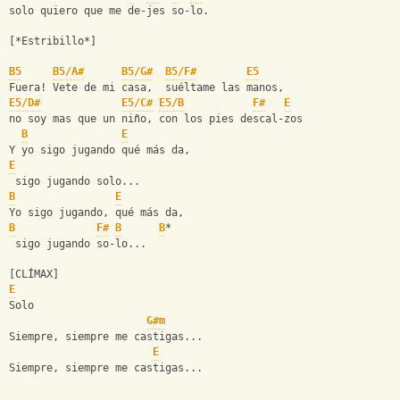
solo quiero que me de-jes so-lo.
[*Estribillo*]
B5
B5/A#
B5/G#
B5/F#
E5
Fuera! Vete de mi casa,  suéltame las manos,
E5/D#
E5/C#
E5/B
F#
E
no soy mas que un niño, con los pies descal-zos
B
E
Y yo sigo jugando qué más da,
E
 sigo jugando solo...
B
E
Yo sigo jugando, qué más da,
B
F#
B
B
*
 sigo jugando so-lo...
[CLÍMAX]
E
Solo
G#m
Siempre, siempre me castigas...
E
Siempre, siempre me castigas...