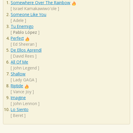
Somewhere Over The Rainbow
[
Israel Kamakawiwo'ole
]
Someone Like You
[
Adele
]
Tu Enemigo
[
Pablo López
]
Perfect
[
Ed Sheeran
]
De Ellos Aprendí
[
David Rees
]
All Of Me
[
John Legend
]
Shallow
[
Lady GAGA
]
Riptide
[
Vance Joy
]
Imagine
[
John Lennon
]
Lo Siento
[
Beret
]