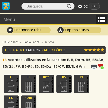
Es
Menu
Principiante tabs
Top tablaturas
Ukulele Tabs
Pablo López
El Patio
EL PATIO
TAB POR
PABLO LÓPEZ
13
Acordes utilizados en la canción
: E, B, D#m, B5, B5/A#,
B5/G#, F#, B5/F#, E5, E5/D#, E5/C#, E5/B, G#m