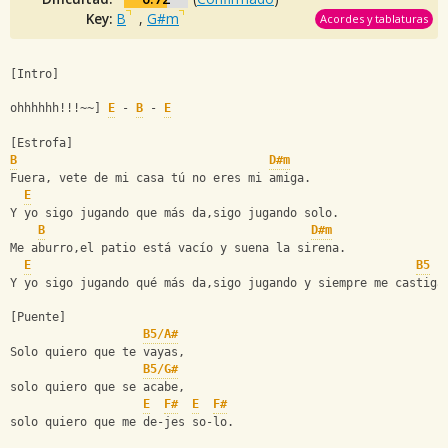
Key:
B
,
G#m
Acordes y tablaturas
[Intro]
ohhhhhh!!!~~] 
E
 - 
B
 - 
E
[Estrofa]
B
D#m
Fuera, vete de mi casa tú no eres mi amiga.
E
Y yo sigo jugando que más da,sigo jugando solo.
B
D#m
Me aburro,el patio está vacío y suena la sirena.
E
B5
Y yo sigo jugando qué más da,sigo jugando y siempre me castiga
[Puente]
B5/A#
Solo quiero que te vayas,
B5/G#
solo quiero que se acabe,
E
F#
E
F#
solo quiero que me de-jes so-lo.