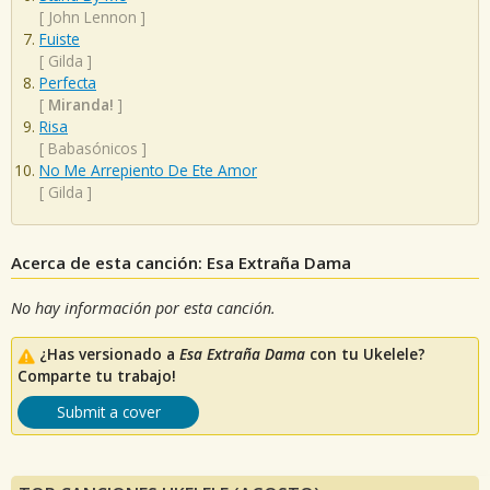
[
John Lennon
]
Fuiste
[
Gilda
]
Perfecta
[
Miranda!
]
Risa
[
Babasónicos
]
No Me Arrepiento De Ete Amor
[
Gilda
]
Acerca de esta canción: Esa Extraña Dama
No hay información por esta canción.
¿Has versionado a
Esa Extraña Dama
con tu Ukelele?
Comparte tu trabajo!
Submit a cover