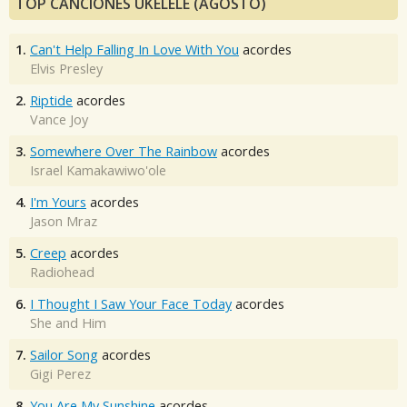
TOP CANCIONES UKELELE (AGOSTO)
1.
Can't Help Falling In Love With You
acordes
Elvis Presley
2.
Riptide
acordes
Vance Joy
3.
Somewhere Over The Rainbow
acordes
Israel Kamakawiwo'ole
4.
I'm Yours
acordes
Jason Mraz
5.
Creep
acordes
Radiohead
6.
I Thought I Saw Your Face Today
acordes
She and Him
7.
Sailor Song
acordes
Gigi Perez
8.
You Are My Sunshine
acordes