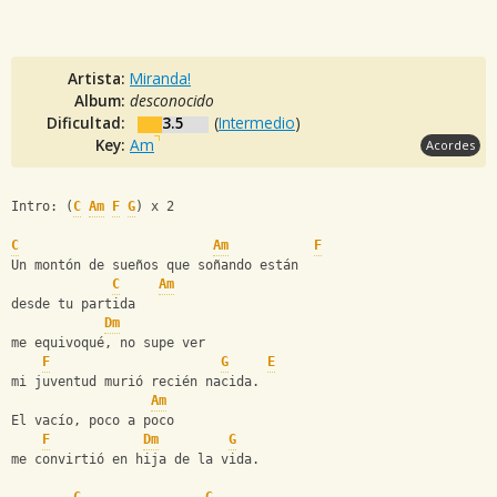
Artista:
Miranda!
Album:
desconocido
Dificultad:
3.5
(
Intermedio
)
Key:
Am
Acordes
Intro: (
C
Am
F
G
) x 2
C
Am
F
Un montón de sueños que soñando están
C
Am
desde tu partida
Dm
me equivoqué, no supe ver
F
G
E
mi juventud murió recién nacida.
Am
El vacío, poco a poco
F
Dm
G
me convirtió en hija de la vida.