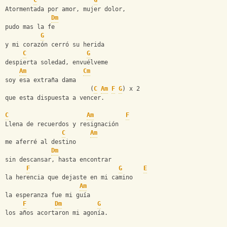
C
G
Atormentada por amor, mujer dolor,
Dm
pudo mas la fe
G
y mi corazón cerró su herida
C
G
despierta soledad, envuélveme
Am
Cm
soy esa extraña dama
                        (
C
Am
F
G
) x 2
que esta dispuesta a vencer.
C
Am
F
Llena de recuerdos y resignación
C
Am
me aferré al destino
Dm
sin descansar, hasta encontrar
F
G
E
la herencia que dejaste en mi camino
Am
la esperanza fue mi guía
F
Dm
G
los años acortaron mi agonía.