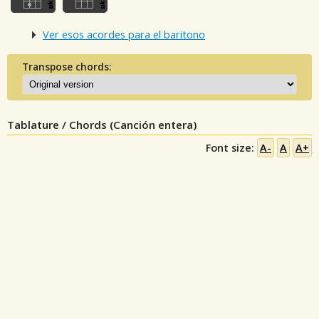
Ver esos acordes para el baritono
Transpose chords:
Tablature / Chords (Canción entera)
Font size:
A-
A
A+