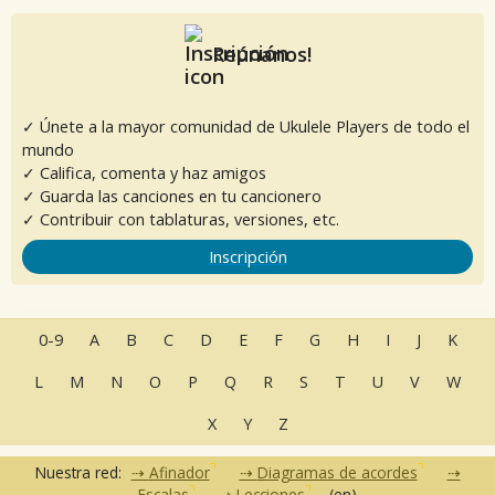
Reúnanos!
✓ Únete a la mayor comunidad de Ukulele Players de todo el
mundo
✓ Califica, comenta y haz amigos
✓ Guarda las canciones en tu cancionero
✓ Contribuir con tablaturas, versiones, etc.
Inscripción
0-9
A
B
C
D
E
F
G
H
I
J
K
L
M
N
O
P
Q
R
S
T
U
V
W
X
Y
Z
Nuestra red:
Afinador
Diagramas de acordes
Escalas
Lecciones
(en)