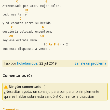
C
G
Atormentada por amor, mujer dolor,
Dm
pudo mas la fe
G
y mi corazón cerró su herida
C
G
despierta soledad, envuélveme
Am
Cm
soy esa extraña dama
                        (
C
Am
F
G
) x 2
que esta dispuesta a vencer.
Tab por
holadanilove
,
22 jul 2019
Señale un problema
Comentarios (
0
)
Ningún comentario :(
¿Necesitas ayuda, un consejo para compartir o simplemente
quieres hablar sobre esta canción? Comience la discusión
Comentar