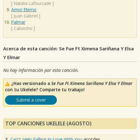
[
Natalia Lafourcade
]
Amor Eterno
[
Juan Gabriel
]
Palmar
[
Caloncho
]
Acerca de esta canción: Se Fue Ft Ximena Sariñana Y Elsa
Y Elmar
No hay información por esta canción.
¿Has versionado a
Se Fue Ft Ximena Sariñana Y Elsa Y Elmar
con tu Ukelele? Comparte tu trabajo!
Submit a cover
TOP CANCIONES UKELELE (AGOSTO)
1.
Can't Help Falling In Love With You
acordes