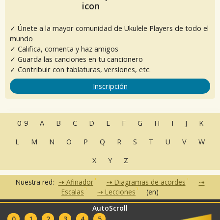
✓ Únete a la mayor comunidad de Ukulele Players de todo el
mundo
✓ Califica, comenta y haz amigos
✓ Guarda las canciones en tu cancionero
✓ Contribuir con tablaturas, versiones, etc.
Inscripción
0-9
A
B
C
D
E
F
G
H
I
J
K
L
M
N
O
P
Q
R
S
T
U
V
W
X
Y
Z
Nuestra red:
Afinador
Diagramas de acordes
Escalas
Lecciones
(en)
AutoScroll
•
•
•
•
•
FAQ
Contacto
CGU
Política de privacidad
Asociados
0
1
2
3
4
5
Clubes