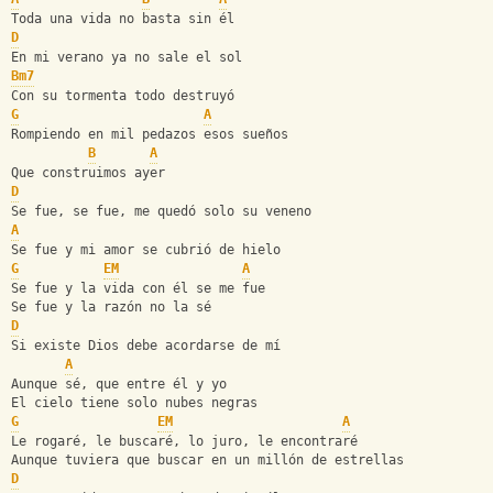
Toda una vida no basta sin él
D
En mi verano ya no sale el sol
Bm7
Con su tormenta todo destruyó
G
A
Rompiendo en mil pedazos esos sueños
B
A
Que construimos ayer
D
Se fue, se fue, me quedó solo su veneno
A
Se fue y mi amor se cubrió de hielo
G
EM
A
Se fue y la vida con él se me fue
Se fue y la razón no la sé
D
Si existe Dios debe acordarse de mí
A
Aunque sé, que entre él y yo                          
El cielo tiene solo nubes negras
G
EM
A
Le rogaré, le buscaré, lo juro, le encontraré
Aunque tuviera que buscar en un millón de estrellas
D