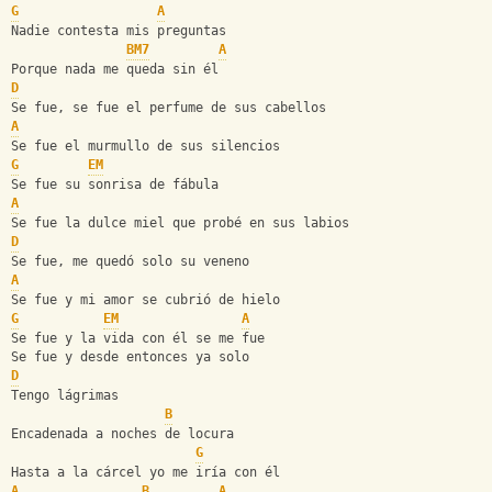
G
A
Nadie contesta mis preguntas
BM7
A
Porque nada me queda sin él
D
Se fue, se fue el perfume de sus cabellos
A
Se fue el murmullo de sus silencios
G
EM
Se fue su sonrisa de fábula
A
Se fue la dulce miel que probé en sus labios
D
Se fue, me quedó solo su veneno
A
Se fue y mi amor se cubrió de hielo
G
EM
A
Se fue y la vida con él se me fue
Se fue y desde entonces ya solo
D
Tengo lágrimas
B
Encadenada a noches de locura
G
Hasta a la cárcel yo me iría con él
A
B
A