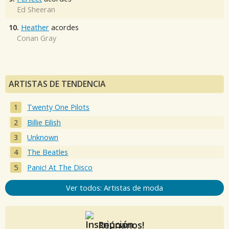
Ed Sheeran
10.
Heather
acordes
Conan Gray
ARTISTAS DE TENDENCIA
Twenty One Pilots
Billie Eilish
Unknown
The Beatles
Panic! At The Disco
Ver todos: Artistas de moda
Reúnanos!