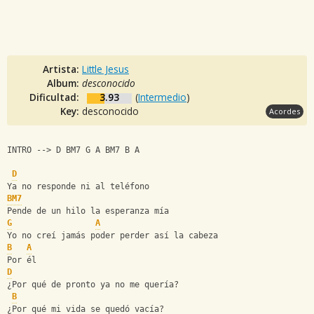
Artista:
Little Jesus
Album:
desconocido
Dificultad:
3.93
(
Intermedio
)
Key:
desconocido
Acordes
INTRO --> D BM7 G A BM7 B A
D
Ya no responde ni al teléfono
BM7
Pende de un hilo la esperanza mía
G
A
Yo no creí jamás poder perder así la cabeza
B
A
Por él
D
¿Por qué de pronto ya no me quería?
B
¿Por qué mi vida se quedó vacía?