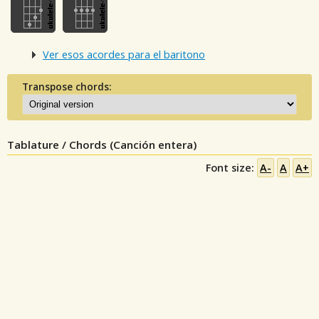
Ver esos acordes para el baritono
Transpose chords:
Tablature / Chords (Canción entera)
Font size:
A-
A
A+