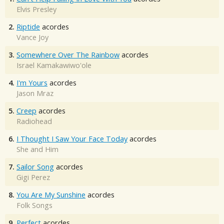
Elvis Presley
2.
Riptide
acordes
Vance Joy
3.
Somewhere Over The Rainbow
acordes
Israel Kamakawiwo'ole
4.
I'm Yours
acordes
Jason Mraz
5.
Creep
acordes
Radiohead
6.
I Thought I Saw Your Face Today
acordes
She and Him
7.
Sailor Song
acordes
Gigi Perez
8.
You Are My Sunshine
acordes
Folk Songs
9.
Perfect
acordes