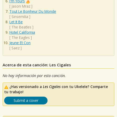
I'm Yours
[
Jason Mraz
]
Tout Le Bonheur Du Monde
[
Sinsemilia
]
Let It Be
[
The Beatles
]
Hotel California
[
The Eagles
]
Jeune Et Con
[
Saez
]
Acerca de esta canción: Les Cigales
No hay información por esta canción.
¿Has versionado a
Les Cigales
con tu Ukelele? Comparte
tu trabajo!
Submit a cover