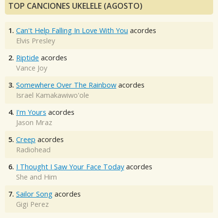
TOP CANCIONES UKELELE (AGOSTO)
1.
Can't Help Falling In Love With You
acordes
Elvis Presley
2.
Riptide
acordes
Vance Joy
3.
Somewhere Over The Rainbow
acordes
Israel Kamakawiwo'ole
4.
I'm Yours
acordes
Jason Mraz
5.
Creep
acordes
Radiohead
6.
I Thought I Saw Your Face Today
acordes
She and Him
7.
Sailor Song
acordes
Gigi Perez