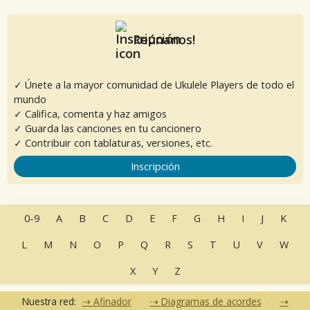
Reúnanos!
✓ Únete a la mayor comunidad de Ukulele Players de todo el
mundo
✓ Califica, comenta y haz amigos
✓ Guarda las canciones en tu cancionero
✓ Contribuir con tablaturas, versiones, etc.
Inscripción
0-9
A
B
C
D
E
F
G
H
I
J
K
L
M
N
O
P
Q
R
S
T
U
V
W
X
Y
Z
Nuestra red:
Afinador
Diagramas de acordes