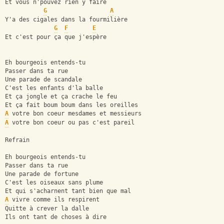
Et vous n'pouvez rien y faire
G
A
Y'a des cigales dans la fourmilière
G
F
E
Et c'est pour ça que j'espère
Eh bourgeois entends-tu
Passer dans ta rue
Une parade de scandale
C'est les enfants d'la balle
Et ça jongle et ça crache le feu
Et ça fait boum boum dans les oreilles
A
 votre bon coeur mesdames et messieurs
A
 votre bon coeur ou pas c'est pareil
Refrain
Eh bourgeois entends-tu
Passer dans ta rue
Une parade de fortune
C'est les oiseaux sans plume
Et qui s'acharnent tant bien que mal
A
 vivre comme ils respirent
Quitte à crever la dalle
Ils ont tant de choses à dire