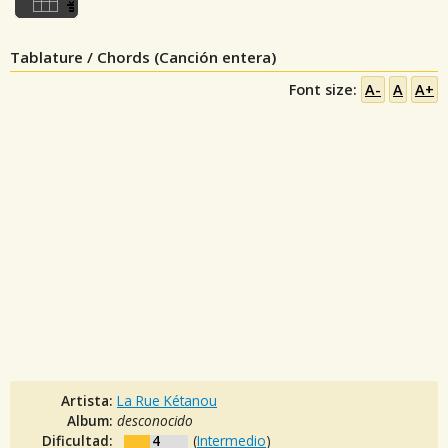
Tablature / Chords (Canción entera)
Font size:
A-
A
A+
Artista:
La Rue Kétanou
Album:
desconocido
Dificultad:
4
(
Intermedio
)