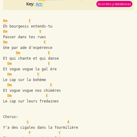
Key:
Am
Acordes y tablaturas
Dm
E
Eh bourgeois entends-tu
Dm
E
Passer dans tes rues
Dm
E
Une par ade d'espérence
Dm
E
Et qui chante et qui danse
Dm
E
Et vogue vogue la gal ère
Dm
E
Le cap sur la bohème
Dm
E
Et vogue vogue nos chimères
Dm
E
Le cap sur leurs fredaines
Chorus:
G
A
Y'a des cigales dans la fourmilière
F
C