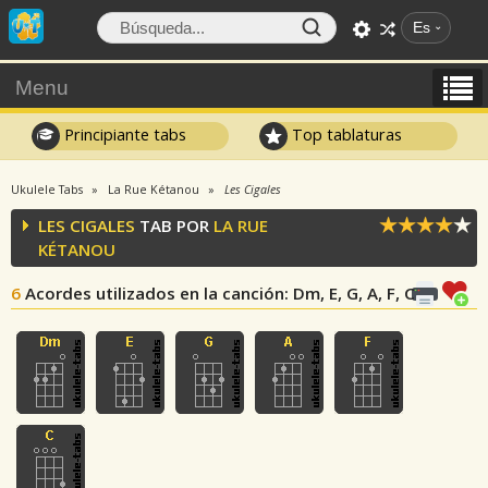
Es
Menu
Principiante tabs
Top tablaturas
Ukulele Tabs
La Rue Kétanou
Les Cigales
LES CIGALES
TAB POR
LA RUE
KÉTANOU
6
Acordes utilizados en la canción
: Dm, E, G, A, F, C