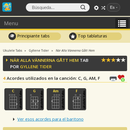
Es
Menu
Principiante tabs
Top tablaturas
Ukulele Tabs
Gyllene Tider
När Alla Vännerna Gått Hem
NÄR ALLA VÄNNERNA GÅTT HEM
TAB
POR
GYLLENE TIDER
4
Acordes utilizados en la canción
: C, G, AM, F
Ver esos acordes para el baritono