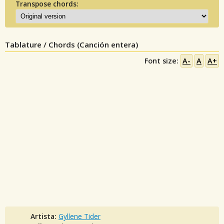
Transpose chords:
Tablature / Chords (Canción entera)
Font size:
A-
A
A+
Artista:
Gyllene Tider