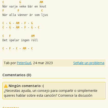
C
G
AM
När varje veke bär en knut
F
F
C
När alla vänner är som ljus
C
 - 
G
 - 
AM
 - 
F
 - 
G
C
 - 
G
 - 
AM
 - 
F
 - 
G
 - 
C
C
F
AM
Det spelar ingen roll
C
 - 
F
 - 
C
 - 
AM
 - 
C
Tab por
PeterGud
,
24 mar 2023
Señale un problema
Comentarios (
0
)
Ningún comentario :(
¿Necesitas ayuda, un consejo para compartir o simplemente
quieres hablar sobre esta canción? Comience la discusión