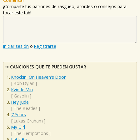
Comentar
¡Comparte tus patrones de rasgueo, acordes o consejos para
tocar este tab!
Iniciar sesión
o
Registrarse
CANCIONES QUE TE PUEDEN GUSTAR
Knockin' On Heaven's Door
[
Bob Dylan
]
Kvinde Min
[
Gasolin
]
Hey Jude
[
The Beatles
]
7 Years
[
Lukas Graham
]
My Girl
[
The Temptations
]
Let It Be