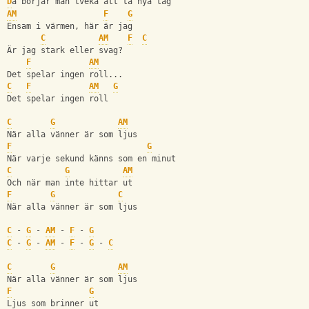
D
å börjar man tveka att ta nya tag
AM
F
G
Ensam i värmen, här är jag
C
AM
F
C
Är jag stark eller svag?      
F
AM
Det spelar ingen roll...
C
F
AM
G
Det spelar ingen roll 
C
G
AM
När alla vänner är som ljus
F
G
När varje sekund känns som en minut
C
G
AM
Och när man inte hittar ut
F
G
C
När alla vänner är som ljus
C
 - 
G
 - 
AM
 - 
F
 - 
G
C
 - 
G
 - 
AM
 - 
F
 - 
G
 - 
C
C
G
AM
När alla vänner är som ljus
F
G
Ljus som brinner ut