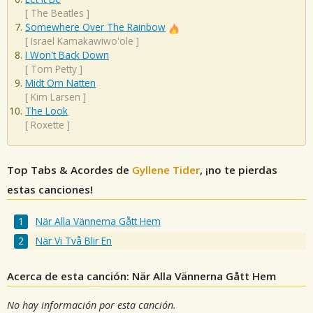
[
The Beatles
]
Somewhere Over The Rainbow
[
Israel Kamakawiwo'ole
]
I Won't Back Down
[
Tom Petty
]
Midt Om Natten
[
Kim Larsen
]
The Look
[
Roxette
]
Top Tabs & Acordes de
Gyllene Tider
, ¡no te pierdas
estas canciones!
När Alla Vännerna Gått Hem
När Vi Två Blir En
Acerca de esta canción: När Alla Vännerna Gått Hem
No hay información por esta canción.