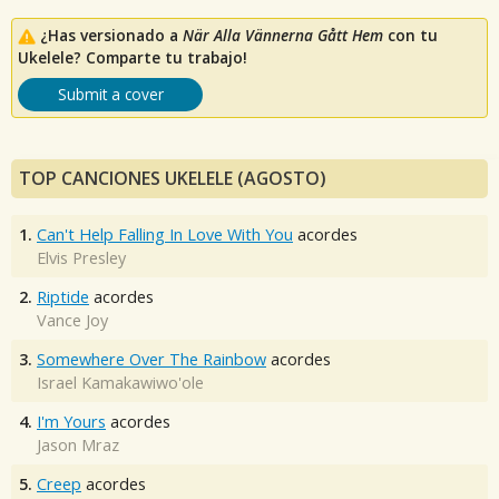
¿Has versionado a
När Alla Vännerna Gått Hem
con tu
Ukelele? Comparte tu trabajo!
Submit a cover
TOP CANCIONES UKELELE (AGOSTO)
1.
Can't Help Falling In Love With You
acordes
Elvis Presley
2.
Riptide
acordes
Vance Joy
3.
Somewhere Over The Rainbow
acordes
Israel Kamakawiwo'ole
4.
I'm Yours
acordes
Jason Mraz
5.
Creep
acordes