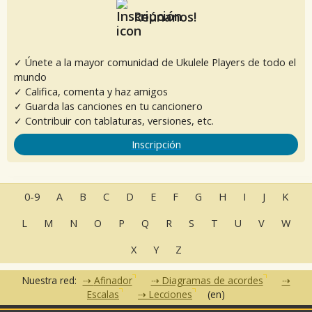
Reúnanos!
✓ Únete a la mayor comunidad de Ukulele Players de todo el
mundo
✓ Califica, comenta y haz amigos
✓ Guarda las canciones en tu cancionero
✓ Contribuir con tablaturas, versiones, etc.
Inscripción
0-9
A
B
C
D
E
F
G
H
I
J
K
L
M
N
O
P
Q
R
S
T
U
V
W
X
Y
Z
Nuestra red:
Afinador
Diagramas de acordes
Escalas
Lecciones
(en)