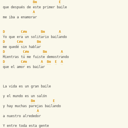
Bm
E
que después de este primer baile   
A
me iba a enamorar         
D
C#m
Bm
A
Yo que era un solitario bailando   
D
C#m
Bm
me quedé sin hablar   
D
C#m
Bm
A
Mientras tú me fuiste demostrando   
D
C#m
A
Bm
E
A
que el amor es bailar         
La vida es un gran baile   
y el mundo es un salón   
Bm
E
y hay muchas parejas bailando   
A
a nuestro alrededor      
Y entre toda esta gente   