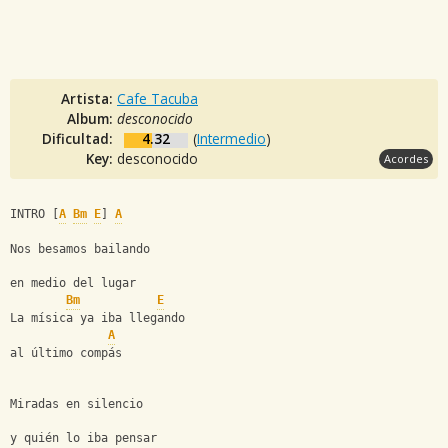
Artista:
Cafe Tacuba
Album:
desconocido
Dificultad:
4.32
(
Intermedio
)
Key:
desconocido
Acordes
INTRO [
A
Bm
E
] 
A
Nos besamos bailando   
en medio del lugar   
Bm
E
La mísica ya iba llegando 
A
al último compás 
Miradas en silencio 
y quién lo iba pensar   