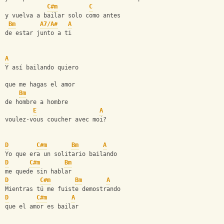
C#m
C
y vuelva a bailar solo como antes   
Bm
A7/A#
A
de estar junto a ti   
A
Y así bailando quiero   
que me hagas el amor   
Bm
de hombre a hombre   
E
A
voulez-vous coucher avec moi?
D
C#m
Bm
A
Yo que era un solitario bailando   
D
C#m
Bm
me quede sin hablar   
D
C#m
Bm
A
Mientras tú me fuiste demostrando   
D
C#m
A
que el amor es bailar         