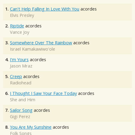
1.
Can't Help Falling In Love With You
acordes
Elvis Presley
2.
Riptide
acordes
Vance Joy
3.
Somewhere Over The Rainbow
acordes
Israel Kamakawiwo'ole
4.
I'm Yours
acordes
Jason Mraz
5.
Creep
acordes
Radiohead
6.
I Thought I Saw Your Face Today
acordes
She and Him
7.
Sailor Song
acordes
Gigi Perez
8.
You Are My Sunshine
acordes
Folk Songs