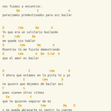
nos fuimos a encontrar,   
Bm
E
A
parecíamos predestinados para así bailar      
D
C#m
Bm
A
Yo que era un solitario bailando   
D
C#m
Bm
me quede sin hablar   
D
C#m
Bm
A
Mientras tú me fuiste demostrando   
D
C#m
A
Bm
E/G#
A
que el amor es bailar         
D
E
C#m
D
Y ahora que estamos en la pista tú y yo   
E
C#m
D
no quiero que dejemos de bailar así   
F
G
pues vienen otros ritmos 
Em
F
que te quieren separar de mí
Em
F#m
Bm
D
y no pueda abrazarte ni sentir tu cuerpo   