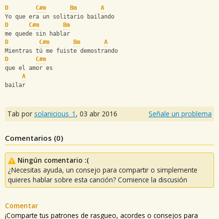
D
C#m
Bm
A
Yo que era un solitario bailando   
D
C#m
Bm
me quede sin hablar   
D
C#m
Bm
A
Mientras tú me fuiste demostrando   
D
C#m
que el amor es 
A
bailar
Tab por
solanicious_1
,
03 abr 2016
Señale un problema
Comentarios (
0
)
Ningún comentario :(
¿Necesitas ayuda, un consejo para compartir o simplemente
quieres hablar sobre esta canción? Comience la discusión
Comentar
¡Comparte tus patrones de rasgueo, acordes o consejos para