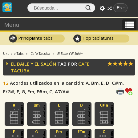
Es
Menu
Principiante tabs
Top tablaturas
Ukulele Tabs
Cafe Tacuba
El Baile Y El Salón
EL BAILE Y EL SALÓN
TAB POR
CAFE
TACUBA
12
Acordes utilizados en la canción
: A, Bm, E, D, C#m,
E/G#, F, G, Em, F#m, C, A7/A#