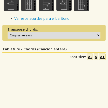
Ver esos acordes para el baritono
Transpose chords:
Tablature / Chords (Canción entera)
Font size:
A-
A
A+