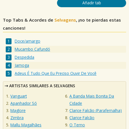
Añadir tab
Top Tabs & Acordes de
Selvagens
, ¡no te pierdas estas
canciones!
Doce/amargo
Mucambo Cafundó
Despedida
Jamoga
Adeus É Tudo Que Eu Preciso Ouvir De Você
ARTISTAS SIMILARES A SELVAGENS
Vanguart
A Banda Mais Bonita Da
Apanhador Só
Cidade
Maglore
Clarice Falcão (Parafernalha)
Zimbra
Clarice Falcão
Mallu Magalhães
O Terno