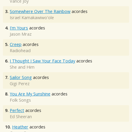
Vance Joy
3.
Somewhere Over The Rainbow
acordes
Israel Kamakawiwo'ole
4.
I'm Yours
acordes
Jason Mraz
5.
Creep
acordes
Radiohead
6.
I Thought I Saw Your Face Today
acordes
She and Him
7.
Sailor Song
acordes
Gigi Perez
8.
You Are My Sunshine
acordes
Folk Songs
9.
Perfect
acordes
Ed Sheeran
10.
Heather
acordes