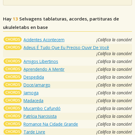
Hay
13
Selvagens
tablaturas, acordes, partituras de
ukuleletabs en base
CHORDS
Acidentes Acontecem
¡Califica la canción!
CHORDS
Adeus É Tudo Que Eu Preciso Ouvir De Você
¡Califica la canción!
CHORDS
Amigos Libertinos
¡Califica la canción!
CHORDS
Aprendendo A Mentir
¡Califica la canción!
CHORDS
Despedida
¡Califica la canción!
CHORDS
Doce/amargo
¡Califica la canción!
CHORDS
Jamoga
¡Califica la canción!
CHORDS
Madaceda
¡Califica la canción!
CHORDS
Mucambo Cafundó
¡Califica la canción!
CHORDS
Patrícia Narcisista
¡Califica la canción!
CHORDS
Romance Na Cidade Grande
¡Califica la canción!
CHORDS
Tarde Livre
¡Califica la canción!