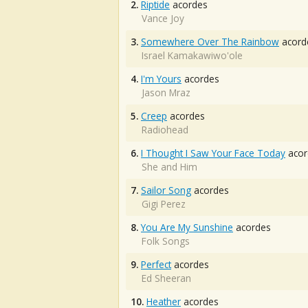
2.
Riptide
acordes
Vance Joy
3.
Somewhere Over The Rainbow
acord
Israel Kamakawiwo'ole
4.
I'm Yours
acordes
Jason Mraz
5.
Creep
acordes
Radiohead
6.
I Thought I Saw Your Face Today
acor
She and Him
7.
Sailor Song
acordes
Gigi Perez
8.
You Are My Sunshine
acordes
Folk Songs
9.
Perfect
acordes
Ed Sheeran
10.
Heather
acordes