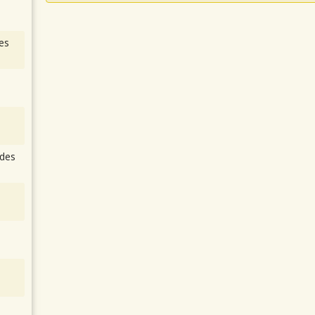
es
des