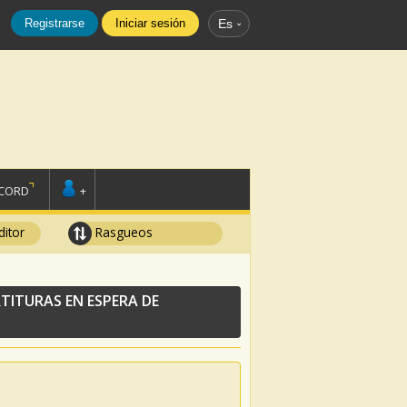
Registrarse
Iniciar sesión
Es
SCORD
+
ditor
Rasgueos
TITURAS EN ESPERA DE