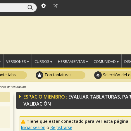
+
VERSIONES +
CURSOS +
HERRAMIENTAS +
COMUNIDAD +
DI
ante tabs
Top tablaturas
Selección del e
spera de validación
ESPACIO MIEMBRO :
EVALUAR TABLATURAS, PAR
VALIDACIÓN
Tiene que estar conectado para ver esta página
Iniciar sesión
o
Registrarse