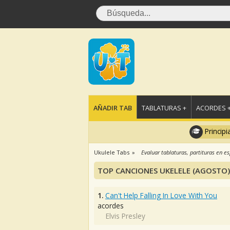
AÑADIR TAB
TABLATURAS +
ACORDES 
Principi
Ukulele Tabs
Evaluar tablaturas, partituras en e
TOP CANCIONES UKELELE (AGOSTO)
1.
Can't Help Falling In Love With You
acordes
Elvis Presley