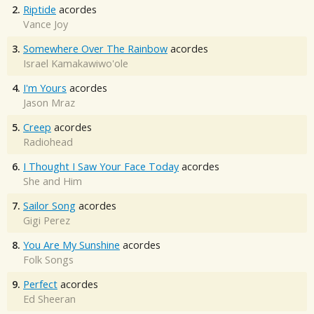
2.
Riptide
acordes
Vance Joy
3.
Somewhere Over The Rainbow
acordes
Israel Kamakawiwo'ole
4.
I'm Yours
acordes
Jason Mraz
5.
Creep
acordes
Radiohead
6.
I Thought I Saw Your Face Today
acordes
She and Him
7.
Sailor Song
acordes
Gigi Perez
8.
You Are My Sunshine
acordes
Folk Songs
9.
Perfect
acordes
Ed Sheeran